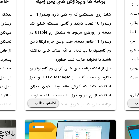
برنامه ها و پردازش های پس زمینه
خاص 
یندوز، یک
هاست
شاید روی سیستمی که رم کمی داره، ویندوز 11 یا
بیشتر 
وقتی
ویندوز 10 نصب کردید و گاهی سیستم خیلی کند
 کنید، فقط
میشه و ارورهای مربوط به
مشکل رم usable در
می‌کنن 
ی می
ویندوز 11
ظاهر میشه. خب اولین چاره ارتقا دادن
نمیکنن.
 های
رم کامپیوتر یا لپ تاپه. اما اگه اسلات خالی نداشته
از فایل
وند.
باشید یا نخواید هزینه کنید چطور؟
پیشرفت 
 برخی
قبل از اینکه برنامه های خالی کردن رم کامپیوتر رو
جدید م
 صورت
دانلود و نصب کنید، از Task Manager ویندوز
تر فای
استفاده کنید که کارش فقط چک کردن
میزان
هانی،
استفاده از رم در ویندوز 11
نیست، بلکه میتونید
فیلتر ک
ب ...
ادامه‌ی مطلب ...
دهای
برنامه هایی که در شروع به کار ویندوز به صورت
استفاده
سخت افزاری و نرم افزاری روبرو شده باشد، Safe
خودکار باز میشن رو متوقف کنید. علاوه بر این
بعدی، ذ
رای پیدا
میتونید برنامه هایی که رم زیادی مصرف میکنن رو
موضوع 
ر یک
شناسایی کنید و بعد تنظیمات این نوع برنامه ها رو
کاربرد