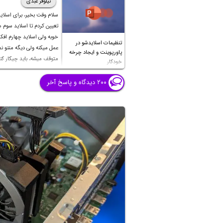
نیلوفر عبدی
سلام وقت بخیر، برای اسلای
تعیین کردم تا اسلاید سوم
خوبه ولی اسلاید چهارم اف
تنظیمات اسلایدشو در
عمل میکنه ولی دیگه متنو نمی
پاورپوینت و ایجاد چرخه
متوقف میشه، باید چیکار کن
خودکار
بشه؟ تایم صفحات قبل تا شش
هست و اسلاید چهارم نزدی
۲۰۰ دیدگاه و پاسخ آخر
دقیقه هست