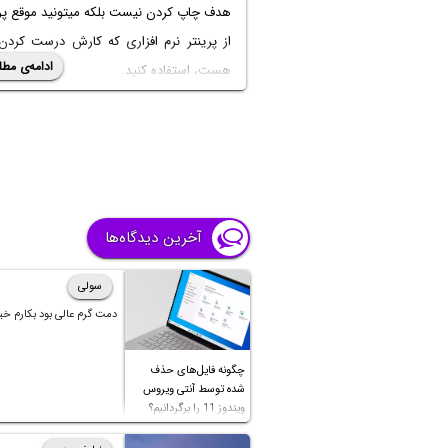
هدف چاپ کردن نیست بلکه میتونید موقع پر
ادامه‌ی مطل
هست، استفاده کنید.
در ادامه مطلب روش تبدیل عکس به پی د
در ویندوز 11 و ویندوزهای جدید رو به شک
و تصویری توضیح میدیم.
آخرین دیدگاه‌ها
سولی
دمت گرم عالی بود بکارم خی
چگونه فایل‌های حذف
شده توسط آنتی ویروس
ویندوز 11 را برگردانیم؟