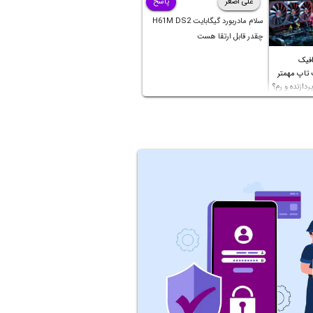
علی اصغر
پاسخ
سلام مادربورد گیگابایت H61M DS2
چقدر قابل ارتقا هست
افیک
 تاپ مهمتر
ردازنده و رم؟