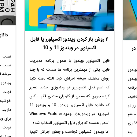
ا می
بررسی کنید که به صورت خودکار در پس زمینه باز
ویندوزه
مشکل
نشن و رم رو اشغال نکنن.
عین حال
مه یا
در ادامه این ۲ روش بهینه کردن مصرف رم تو
باشید.
ویندوز رو به شکل تصویری توضیح میدیم. با
دانل
طور وارد Safe Mode
ساده‌گو همراه باشید.
۴ روش باز کردن ویندوز اکسپلورر یا فایل
یابی و
اکسپلورر در ویندوز 11 و 10
در
نصب فو
فایل اکسپلورر ویندوز یا همون برنامه مدیریت
نصب فو
فایل، یکی از مهمترین برنامه ها هست که با چند
ندوز
میشه ای
روش مختلف میشه اجراش کرد. البته دقت کنید
 ویندوز
ویندوز 0
که اسم فایل اکسپلورر تو ویندوزای جدید تغییر
نامه
فونت ف
کرده جوری که بعضی از کاربرای مبتدی فکر میکنن
اشید،
خوشبخت
که
دانلود فایل اکسپلورر ویندوز 10
و ویندوز 11
رو در
دارید، 
ضروریه. در ویندوزهای جدید Windows Explorer
ه هم
برای ویندوز 0
اسمی هست که برای فایل اکسپلورر انتخاب شده.
ذاری
فونت ف
اما
ویندوز اکسپلورر کجاست
و چطور اجراش کنیم؟
البته
ویندوزه