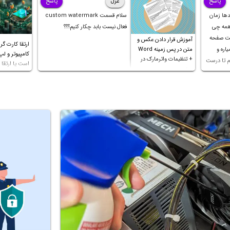
پاسخ
غزل
پاسخ
دها زمان
سلام قسمت custom watermark
 همه چی
فعال نیست بابد چکار کنیم؟؟؟
کت صفحه
آموزش قرار دادن عکس و
ارتقا کارت گر
اره و
متن در پس زمینه Word
کامپیوتر و لپ
+ تنظیمات واترمارک در
م تا درست
است یا ارتقا پ
ورد
 ثانیه
ک چهار