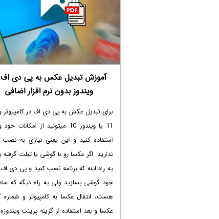
محیط ساده و بدون برنامه های اضافی اجر
کند، راحت تر می توانید تشخیص دهید که 
از خود ویندوز است یا از یک درایور، برنا
سخت افزار.
در ادامه یاد می گیرید چ
ویندوز 10 شوید و از این قابلیت برای عیب 
آموزش تبدیل عکس به پی دی اف 
رفع مشکلات سیستم استفاده کنید.
ویندوز بدون نرم افزار اضافی
برای
تبدیل عکس به پی دی اف در کامپیوتر
وی
11 یا ویندوز 10 میتونید از امکانات خود
استفاده کنید و این یعنی نیازی به نصب بر
ندارید. اگر عکسا رو با گوشی یا تبلت گرفته ب
یه راه اینه که برنامه نصب کنید و پی دی اف 
خود گوشی بسازید ولی یه راه دیگه که ساد
هست، انتقال عکسا به کامپیوتر و شماره گ
عکسا و بعد استفاده از گزینه پرینت ویندوزه. 