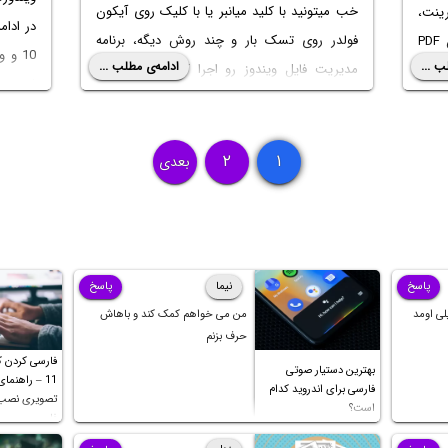
خب میتونید با کلید میانبر یا با کلیک روی آیکون
ینت،
در ادام
فولدر روی تسک بار و چند روش دیگه، برنامه
از پرینتر نرم افزاری که کارش درست کردن PDF
10
و ویندوز 11 می
ب ...
ادامه‌ی مطلب ...
مدیریت فایل ویندوز رو اجرا کنید. برای
بستن
فونت وی
ویندوز اکسپلورر
و ریستارت کردن اون هم میشه از
ی اف
روش نصب
تاسک منیجر استفاده کرد. در ادامه چند روش باز
ل کامل
کردن ویندوز اکسپلورر رو توضیح میدیم.
۲
۱
بعدی
پاسخ
نیما
پاسخ
لی اومد
من می خواهم کمک کند و باهاش
حرف بزنم
فارسی کردن کی
بهترین دستیار صوتی
11 – راهنما
فارسی برای اندروید کدام
تصویری نصب 
است؟
فارسی