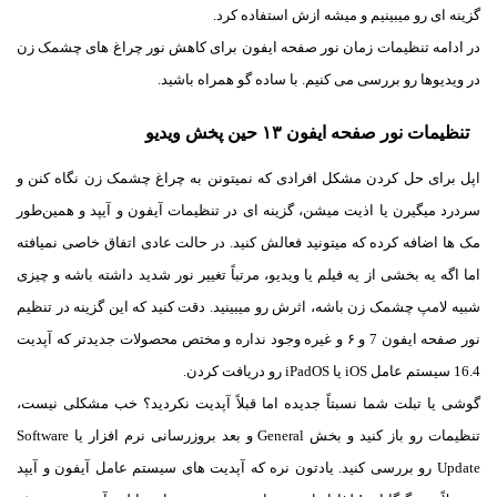
گزینه ای رو میبینیم و میشه ازش استفاده کرد.
در ادامه تنظیمات زمان نور صفحه ایفون برای کاهش نور چراغ های چشمک زن
در ویدیوها رو بررسی می کنیم. با ساده گو همراه باشید.
تنظیمات نور صفحه ایفون ۱۳ حین پخش ویدیو
اپل برای حل کردن مشکل افرادی که نمیتونن به چراغ چشمک زن نگاه کنن و
سردرد میگیرن یا اذیت میشن، گزینه ای در تنظیمات آیفون و آیپد و همین‌طور
مک ها اضافه کرده که میتونید فعالش کنید. در حالت عادی اتفاق خاصی نمیافته
اما اگه یه بخشی از یه فیلم یا ویدیو، مرتباً تغییر نور شدید داشته باشه و چیزی
شبیه لامپ چشمک زن باشه، اثرش رو میبینید. دقت کنید که این گزینه در تنظیم
نور صفحه ایفون 7 و ۶ و غیره وجود نداره و مختص محصولات جدیدتر که آپدیت
16.4 سیستم عامل iOS یا iPadOS رو دریافت کردن.
گوشی یا تبلت شما نسبتاً جدیده اما قبلاً آپدیت نکردید؟ خب مشکلی نیست،
تنظیمات رو باز کنید و بخش General و بعد بروزرسانی نرم افزار یا Software
Update رو بررسی کنید. یادتون نره که آپدیت های سیستم عامل آیفون و آیپد