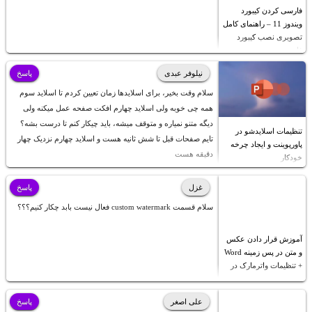
فارسی کردن کیبورد
ویندوز 11 – راهنمای کامل
تصویری نصب کیبورد
فارسی
نیلوفر عبدی
پاسخ
سلام وقت بخیر، برای اسلایدها زمان تعیین کردم تا اسلاید سوم
همه چی خوبه ولی اسلاید چهارم افکت صفحه عمل میکنه ولی
دیگه متنو نمیاره و متوقف میشه، باید چیکار کنم تا درست بشه؟
تنظیمات اسلایدشو در
تایم صفحات قبل تا شش ثانیه هست و اسلاید چهارم نزدیک چهار
پاورپوینت و ایجاد چرخه
دقیقه هست
خودکار
غزل
پاسخ
سلام قسمت custom watermark فعال نیست بابد چکار کنیم؟؟؟
آموزش قرار دادن عکس
و متن در پس زمینه Word
+ تنظیمات واترمارک در
ورد
علی اصغر
پاسخ