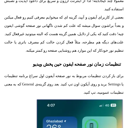
معمولاً چند گیگابایته! لذا از اینترنت ارزون و سریع برای دانلود آپدیت و نصبش
استفاده کنید.
بعضی از کاربرای آیفون و آیپد، گزینه ای که میخوایم معرفی کنیم رو فعال میکنن
و بعداً براشون سوال میشه که علت کم شدن ناگهانی نور صفحه گوشی ایفون
چیه! دقت کنید که یکی از دلایل، همین گزینه هست که البته میتونید غیرفعال کنید.
علت‌های دیگه هم مطرحه، مثلاً فعال کردن حالت کم مصرف باتری یا حالت
تنظیم نور خودکار که این موارد هم روشنایی صفحه رو کمتر میکنه.
تنظیمات زمان نور صفحه ایفون حین پخش ویدیو
برای باز کردن تنظیمات مربوط به نور صفحه آیفون اول سراغ برنامه تنظیمات
یا Settings برید و روی آیکون اون تپ کنید. بعد روی گزینه‌ی General که به معنی
تنظیمات عمومیه، تپ کنید.