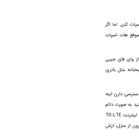
پات کنن. اما اگر
 موقع هات اسپات
از وای فای جیبی
شه که خوشبختانه مثل باتری
دسترسی دارن اینه
اتری نداره. میتونید به صورت دائم
مودم رو روشن بزارید که از مزایای مودم خانگی نسبت به مودم همراه هست. از طرفی سرعت اینترنت TD-LTE
ون از منزل، ازش