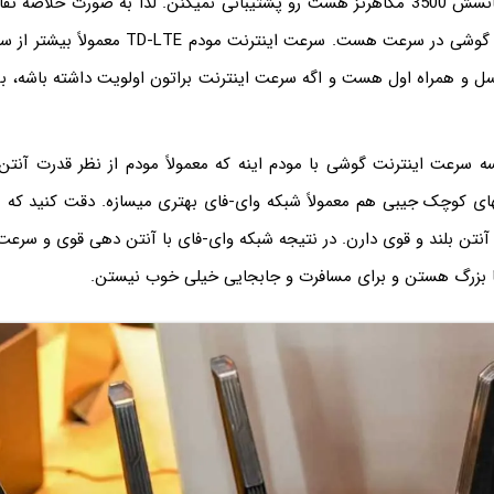
فرکانسی ۴۲ که فرکانسش 3500 مگاهرتز هست رو پشتیبانی نمیکنن. لذا به صورت خلا
ایرانسل با اینترنت گوشی در سرعت هست. سرعت اینترنت
ه سرعت اینترنت گوشی با مودم اینه که معمولاً مودم از نظر قدرت آنتن 
ای کوچک جیبی هم معمولاً شبکه وای-فای بهتری میسازه. دقت کنید که 
آنتن بلند و قوی دارن. در نتیجه شبکه وای-فای با آنتن دهی قوی و سرعت 
ا بزرگ هستن و برای مسافرت و جابجایی خیلی خوب نیستن.