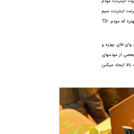
صه تفاوت اینترنت مودم
 مودم TD-LTE معمولاً بیشتر از سرعت اینترنت سیم
کارت معمولی ایرانسل و همراه اول هست و اگه سرعت اینترنت براتون اولویت داشته باشه، بهتره که مودم TD-
وای-فای بهتره و
بعضی از مودمهای
بالا ایجاد میکنن