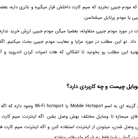
که مودم جیبی بخرید که سیم کارت داخلش قرار میگیره و باتری داره، بعض
بی یا مودم پرتابل میشناسن.
ات در مورد مودم جیبی متفاوته، بعضیا میگن مودم جیبی ارزش خرید نداره
 داد. تو این مطلب در مورد مزایا و معایب مودم جیبی بحث میکنیم. اگ
تره این مطلب رو بخونید تا اشکالی که هات اسپات کردن اندروید و آیف
بایل چیست و چه کاربردی دارد؟
در اندروید و آیفون گزینه ای به اسم Mobile Hotspot ی
فای میسازه تا وسایل مختلف بهش وصل بشن. اگه اینترنت سیم کارت رو
 وصل شدن، میتونن از اینترنت استفاده کنن و اگه اینترنت سیم کارت فعا
شید، گوشی شما فقط یه شبکه وای-فای ساخته.