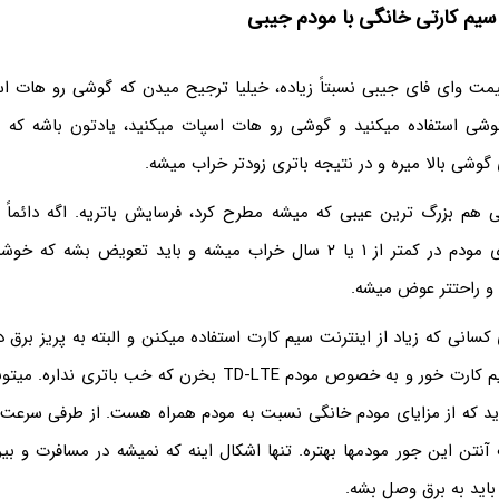
سیم کارتی خانگی با مودم جیبی
قیمت وای فای جیبی نسبتاً زیاده، خیلیا ترجیح میدن که گوشی رو هات اس
گوشی استفاده میکنید و گوشی رو هات اسپات میکنید، یادتون باشه که
وشی بالا میره و در نتیجه باتری زودتر خراب میشه.
 هم بزرگ ترین عیبی که میشه مطرح کرد، فرسایش باتریه. اگه دائماً 
استفاده کنید، باتری مودم در کمتر از ۱ یا ۲ سال خراب میشه و باید تعویض ب
 راحتتر عوض میشه.
 کسانی که زیاد از اینترنت سیم کارت استفاده میکنن و البته به پریز برق 
که مودم خانگی سیم کارت خور و به خصوص مودم TD-LTE بخرن که خب ب
نتن این جور مودمها بهتره. تنها اشکال اینه که نمیشه در مسافرت و بیر
 باید به برق وصل بشه.