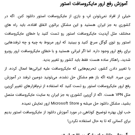
آموزش رفع ارور مایکروسافت استور
خیلی از افراد نمی‌تونن اپ و بازی از مایکروسافت استور دانلود کنن. اگه در
کشوری به جز ایران هستید و این مشکل براتون اتفاق افتاده، باید راه های
مختلف مثل آپدیت مایکروسافت استور رو تست کنید یا خطای مایکروسافت
استور رو توی گوگل سرچ کنید و ببینید که ارور مربوط به چیه و چه ترفندهایی
برای رفع ارور وجود داره. اما اگر ایرانی هستید و با خطای مایکروسافت ارور روبرو
شدید، راهکار ساده هست: فقط باید کشور رو تغییر بدید.
با تغییر دادن کشور، تحریم‌هایی که مایکروسافت علیه ایرانی‌ها اعمال کرده، از
بین میره. البته اگه باز هم مشکل حل نشده، می‌تونید دومین ترفند در آموزش
رفع ارور مایکروسافت استور رو تست کنید که استفاده از نرم‌افزارهای تغییر آی‌پی
مثل VPN هست. اگه از آی‌پی کشوری به جز ایران به سایت مایکروسافت متصل
بشید، مشکل دانلود حل میشه و Microsoft Store ارور نمایش نمیده.
خب اول بهتره توضیح کوتاهی در مورد آموزش دانلود از مایکروسافت استور بدیم
برای کسانی که تا به حال استفاده نکردن!