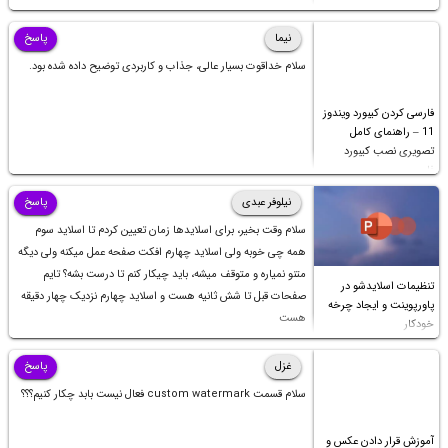
نیما
پاسخ
سلام خداقوت بسیار عالی، جذاب و کاربردی توضیح داده شده بود.
فارسی کردن کیبورد ویندوز
11 – راهنمای کامل
تصویری نصب کیبورد
فارسی
نیلوفر عبدی
پاسخ
سلام وقت بخیر، برای اسلایدها زمان تعیین کردم تا اسلاید سوم
همه چی خوبه ولی اسلاید چهارم افکت صفحه عمل میکنه ولی دیگه
متنو نمیاره و متوقف میشه، باید چیکار کنم تا درست بشه؟ تایم
تنظیمات اسلایدشو در
صفحات قبل تا شش ثانیه هست و اسلاید چهارم نزدیک چهار دقیقه
پاورپوینت و ایجاد چرخه
هست
خودکار
غزل
پاسخ
سلام قسمت custom watermark فعال نیست بابد چکار کنیم؟؟؟
آموزش قرار دادن عکس و