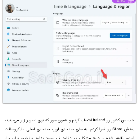
خب من کشور رو Ireland انتخاب کردم و همون جور که توی تصویر زیر می‌بینید،
بعدش Store رو اجرا کردم. به جای صفحه‌ی ارور، صفحه‌ی اصلی مایکروسافت
استور ظاهر شده و هیچ مشکلی در دانلود اپ وجود نداره. بنابراین برای حل