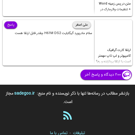
متن در پس زمینه Word
+ تنظیمات واترمارک در
ورد
علی اصغر
پاسخ
سلام مادربورد گیگابایت H61M DS2 چقدر قابل ارتقا هست
ارتقا کارت گرافیک
کامپیوتر و لپ تاپ مهمتر
است یا ارتقا پردازنده و رم؟
۲۰۰ دیدگاه و پاسخ آخر
بازنشر مطالب در رسانه‌ها تنها با ذکر نویسنده و نام منبع:
sadegoo.ir
مجاز
است.
تبلیغات
تماس با ما
-