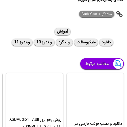
داده یا راه دیگه‌ای سراغ دارید؟
ساده‌گو SadeGoo.ir
آموزش
دانلود
مایکروسافت
وب گرد
ویندوز 10
ویندوز 11
مطالب مرتبط
روش رفع ارور X3DAudio1_7.dll
دانلود و نصب فونت فارسی در
آ
یا ارور XINPUT1_3.dll و