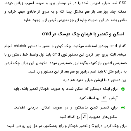
SSD شما خیلی قدیمی شده یا در اثر نوسان برق و ضربه، آسیب زیادی دیده،
ممکنه چند روز بعد باز هم مشکل پیدا کنه و یه سری از فایلای مهم، خراب و
ناقص بشه. در این صورت چاره ای جز تعویض کردن اون وجود نداره.
اسکن و تعمیر با فرمان چک دیسک در cmd
اگه از cmd ویندوز استفاده میکنید، چک کردن و تعمیر با دستور chkdsk انجام
میشه. البته برای اجرا کردن این دستور توی cmd باید اول واسط خط دستور رو با
دسترسی ادمین باز کنید، وگرنه ارور دسترسی میده. علاوه بر این برای چک کردن
یه درایو مثل C باید اسم درایور رو هم بعد از این دستور وارد کنید.
این دستور ۲ تا آپشن خیلی مفید هم داره:
برای اینکه دیسکی که اسکن شده، به صورت خودکار تعمیر باشه، باید
آپشن
/f
رو اضافه کنید.
برای تعمیر کردن بدسکتور و در صورت امکان، بازیابی اطلاعات
سکتورهای معیوب،
/r
رو اضافه کنید.
برای چک کردن درایو C و تعمیر خودکار و رفع بدسکتور، مراحل زیر رو طی کنید: