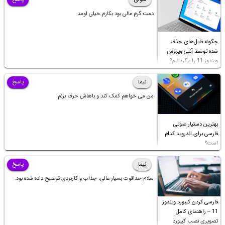
دمت گرم عالی بود بکارم خیلی اومد
چگونه فایل‌های حذف
شده توسط آنتی ویروس
ویندوز 11 را برگردانیم؟
نیما
پاسخ
من می خواهم کمک کند و باهاش حرف بزنم
بهترین دستیار صوتی
فارسی برای اندروید کدام
است؟
نیما
پاسخ
سلام خداقوت بسیار عالی، جذاب و کاربردی توضیح داده شده بود.
فارسی کردن کیبورد ویندوز
11 – راهنمای کامل
تصویری نصب کیبورد