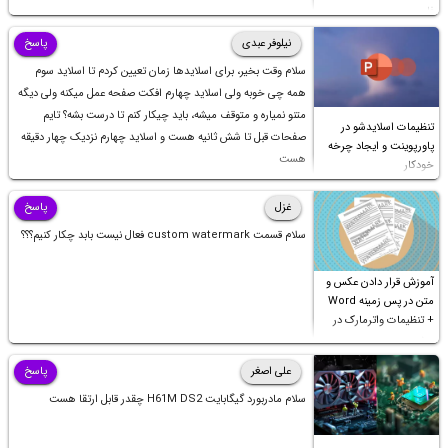
فارسی
نیلوفر عبدی
پاسخ
سلام وقت بخیر، برای اسلایدها زمان تعیین کردم تا اسلاید سوم
همه چی خوبه ولی اسلاید چهارم افکت صفحه عمل میکنه ولی دیگه
متنو نمیاره و متوقف میشه، باید چیکار کنم تا درست بشه؟ تایم
تنظیمات اسلایدشو در
صفحات قبل تا شش ثانیه هست و اسلاید چهارم نزدیک چهار دقیقه
پاورپوینت و ایجاد چرخه
هست
خودکار
غزل
پاسخ
سلام قسمت custom watermark فعال نیست بابد چکار کنیم؟؟؟
آموزش قرار دادن عکس و
متن در پس زمینه Word
+ تنظیمات واترمارک در
ورد
علی اصغر
پاسخ
سلام مادربورد گیگابایت H61M DS2 چقدر قابل ارتقا هست