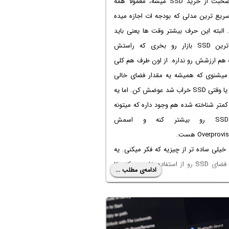
وقتی صحبت از خرید SSD میشه، معمولا همه
ریع ترین مدلی که بودجه ات اجازه میده
 البته این حرف بیشتر وقت ها یعنی باید
گرون ترین SSD بازار رو بخری که راستش
هم ارزشش رو نداره. از اون طرف هم کلی
میشنوی که همیشه یه مقدار فضای خالی
نگه دار یا وقتی SSD خراب شد عوضش کن. اما یه
کمتر شناخته شده هم وجود داره که میتونه
عمر SSD رو بیشتر کنه و اسمش
Overprov هست.
خیلی ساده تر از چیزیه که فکر میکنی. یه
تیکه از فضای SSD رو از استفاده خارج میکنی تا
ادامه‌ی مطلب ...
خود SSD بتونه از اون فضا برای مدیریت بهتر
 استفاده کنه. شاید در ظاهر چند گیگابایت
 بدی، اما در عوض عملکرد بهتر و عمر
 نصیبت میشه.