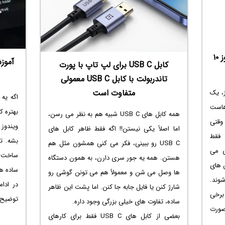
روش ورود به Safe Mode در ویندوز ۱۰
آموز
کابل USB C برای لپ تاپ با پورت
تاندربولت با کابل USB C معمولی
متفاوت است
یندوز، یک
اگه یه 
هاست
بهتره 
همه کابل های USB C شبیه هم به نظر می رسن،
وقتی
ویندوز
اما اصلاً یکی نیستن!! اگه فقط ظاهر کابل های
 کنید، فقط
USB C رو ببینی، فکر می کنی همشون مثل هم
ی می
ساخت شو
هستن. همه یه جور سری دارن، به همون دستگاه
 های
ساده 
ها وصل می شن و معمولاً هم می تونن گوشی رو
وند.
در ادا
شارژ کنن یا فایل جابه جا کنن. اما پشت این ظاهر
 برخی
توضیح 
ساده، تفاوت های خیلی بزرگی وجود داره.
 صورت
بعضی از کابل های USB C فقط برای کارهای