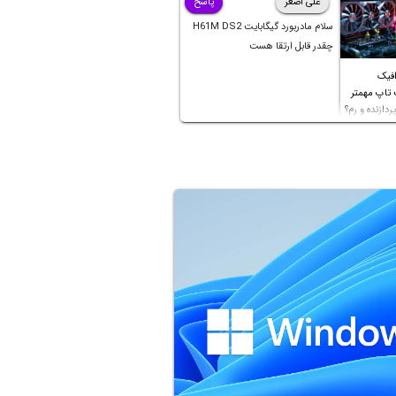
علی اصغر
پاسخ
سلام مادربورد گیگابایت H61M DS2
چقدر قابل ارتقا هست
افیک
 تاپ مهمتر
ردازنده و رم؟