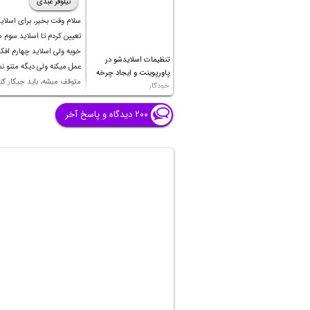
نیلوفر عبدی
سلام وقت بخیر، برای اسلای
تعیین کردم تا اسلاید سوم
خوبه ولی اسلاید چهارم اف
تنظیمات اسلایدشو در
عمل میکنه ولی دیگه متنو نمی
پاورپوینت و ایجاد چرخه
متوقف میشه، باید چیکار کن
خودکار
بشه؟ تایم صفحات قبل تا شش
هست و اسلاید چهارم نزدی
۲۰۰ دیدگاه و پاسخ آخر
دقیقه هست