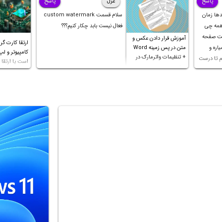
پاسخ
غزل
پاسخ
دها زمان
سلام قسمت custom watermark
 همه چی
فعال نیست بابد چکار کنیم؟؟؟
کت صفحه
آموزش قرار دادن عکس و
ارتقا کارت گر
اره و
متن در پس زمینه Word
کامپیوتر و لپ
+ تنظیمات واترمارک در
م تا درست
است یا ارتقا پ
ورد
 ثانیه
ک چهار