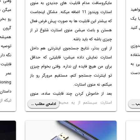
مایکروسافت مدام قابلیت های جدیدی به منوی
واهید
میگن س
استارت ویندوز 11 اضافه میکنه. مشکل اینجاست
ا یک
رو بخر.
که بیشتر این قابلیت ها به صورت پیش فرض فعال
 کنید
هستن و باعث میشن منوی استارت شلوغ تر از
همیشه 
چیزی باشه که باید باشه.
ندوزی
توصیه 
از اون بدتر، نتایج جستجوی اینترنتی هم داخل
فاده
استارت نمایش داده میشن؛ قابلیتی که حداقل
یی به
قابلیت 
برای من هیچ فایده ای نداره. وقتی بخوام چیزی
 دست
تو اینترنت جستجو کنم، مستقیم مرورگر رو باز
isioning
میکنم، نه منوی استارت.
داستان 
بعد از خاموش کردن چند قابلیت ساده، منوی
استارت سیستمم از یه محیط شلوغ و پر از
ب ...
ادامه‌ی مطلب ...
اطلاعات اضافه، به یه لانچر سریع برای برنامه ها و
اطلاعات
فایل ها تبدیل شد.
از دست
بیشتری