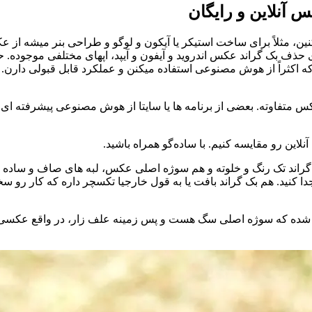
آنلاین و رایگان
مثلاً برای ساخت استیکر یا آیکون و لوگو و طراحی بنر میشه از عکسی
ف بک گراند عکس اندروید و آیفون و آیپد، اپهای مختلفی موجوده. حتی 
ه اکثراً از هوش مصنوعی استفاده میکنن و عملکرد قابل قبولی دارن. م
 عکس متفاوته. بعضی از برنامه ها یا سایتا از هوش مصنوعی پیشرفته
ین رو مقایسه کنیم. با ساده‌گو همراه باشید.
 تک رنگ و خلوته و هم سوژه اصلی عکس، لبه های صاف و ساده داره.
ا کنید. هم بک گراند بافت یا به قول خارجیا تکسچر داره که کار رو سخت
ب شده که سوژه اصلی سگ هست و پس زمینه علف زار، در واقع عکسی 