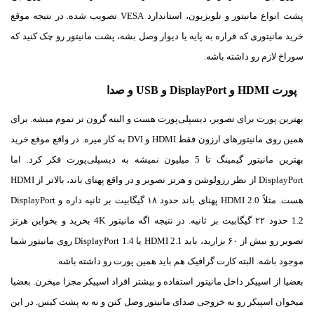
پشت انواع مانیتور و تلویزیون، استاندارد VESA تصویب شده. در نتیجه موقع
خرید مانیتوری که قراره به پایه یا دیوار وصل بشه، پشت مانیتور رو چک کنید که
سوراخ لازم رو داشته باشه.
پورت HDMI و DisplayPort و USB و صدا
بهترین پورت برای تصویر، دیسپلی‌پورت هست و البته گرون تر تموم میشه. برای
همین روی مانیتورهای ارزون فقط HDMI و DVI به کار میره. در واقع موقع خرید
بهترین مانیتور گیمینگ تا 5 میلیون نمیشه به دیسپلی‌پورت فکر کرد. اما
هست. مثلاً HDMI 2.0 پهنای باند حدود ۱۸ گیگابیت بر ثانیه داره و DisplayPort
1.2 حدود ۲۲ گیگابیت بر ثانیه. در نتیجه اگه مانیتور 4K بخرید و بخواین هرتز
تصویر رو بیش از ۶۰ بزارید، باید HDMI 2.1 یا DisplayPort 1.4 روی مانیتور شما
موجود باشه. البته کارت گرافیک هم باید همین پورت رو داشته باشه.
بعضیا از اسپیکر داخل مانیتور استفاده و بیشتر افراد اسپیکر مجزا میخرن. بعضیا
میخوان اسپیکر رو به خروجی صدای مانیتور وصل کنن و نه به پشت کیس. در این