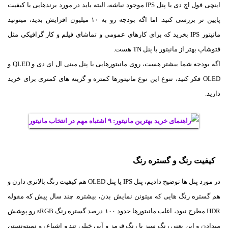
اینچی فول اچ دی با پنل IPS موجود نباشه، البته باید در مورد برندهایی با کیفیت
پایین تر بررسی کنید. اما اگه بودجه رو به ۱۰ میلیون افزایش بدید، میتونید
مانیتور IPS بخرید که برای کارهای عمومی و تماشای فیلم و کار گرافیکی مثل
فتوشاپ بهتر از مانیتور با پنل TN هست.
اگه بودجه شما بیشتر هست، روی مانیتورهایی با پنل مینی ال ای دی و QLED و
OLED فکر کنید، تنوع این نوع مانیتورها کمتره و گزینه های کمتری برای خرید
دارید.
کیفیت رنگ و گستره رنگ
در مورد پنل ها توضیح دادیم، پنل IPS یا پنل OLED هم کیفیت رنگ بالاتری دارن و
هم گستره رنگ هایی که میتونن نمایش بدن، بیشتره. چند سال پیش که مقوله
HDR مطرح نبود، اغلب مانیتورها حدود ۱۰۰ درصد گستره رنگ sRGB رو پوشش
میدادن و این یعنی رنگ سبز یا رنگ قرمز و آبی خیلی تند و اشباع رو نمیتونستن