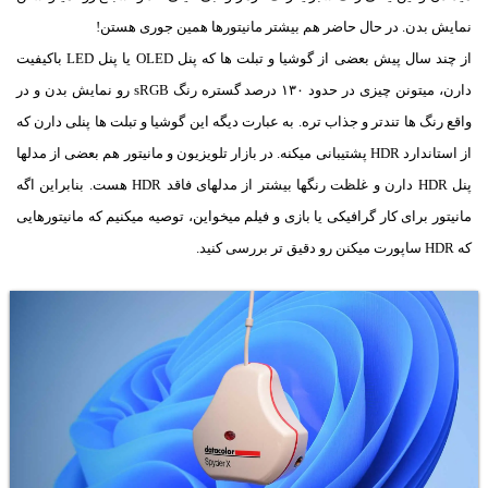
نمایش بدن. در حال حاضر هم بیشتر مانیتورها همین جوری هستن!
از چند سال پیش بعضی از گوشیا و تبلت ها که پنل OLED یا پنل LED باکیفیت
دارن، میتونن چیزی در حدود ۱۳۰ درصد گستره رنگ sRGB رو نمایش بدن و در
واقع رنگ ها تندتر و جذاب تره. به عبارت دیگه این گوشیا و تبلت ها پنلی دارن که
از استاندارد HDR پشتیبانی میکنه. در بازار تلویزیون و مانیتور هم بعضی از مدلها
پنل HDR دارن و غلظت رنگها بیشتر از مدلهای فاقد HDR هست. بنابراین اگه
مانیتور برای کار گرافیکی یا بازی و فیلم میخواین، توصیه میکنیم که مانیتورهایی
که HDR ساپورت میکنن رو دقیق تر بررسی کنید.