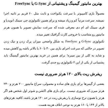
بهترین مانیتور گیمینگ و پشتیبانی از G-Sync یا FreeSync
معمولاً بازی کامپیوتر با سرعت یکنواخت و ثابت مثل ۶۰ فریم بر ثانیه اجرا
نمیشه. سرعت مرتباً کم و زیاد میشه و برای همین تکنولوژی جی سینک انویدیا و
فری سینک ای ام دی معرفی شده که سرعت نمایش تصویر یا همون هرتز
مانیتور رو متناسب با خروجی کارت گرافیک تغییر میده.
تکنولوژی G-Sync و FreeSync به شکل واضحی میزان پرک زدن و تیک زدن
تصویر در حالتی که سرعت اجرای بازی بین ۳۰ تا ۶۰ یا بالاتر باشه رو کاهش میده
و شاید به کلی از بین میبره! برای همین در خرید بهترین مانیتور گیمینگ باید
پشتیبانی از یکی از این ۲ تکنولوژی رو جدی گرفت.
ریفرش ریت بالای ۱۲۰ هرتز ضروری نیست
بعضی از گیمرها برای بازی های ساده و معمولی، سراغ مانیتور ۲۰۰ هرتز و ۲۴۰
هرتز میرن که ضروری نیست. برای بازی های اکشن و شوتر اول شخص هم اگر
هرتز یا همون نرخ نوسازی یا ریفرش ریت در حد ۱۲۰ هرتز باشه، کافیه. هرتزهای
بالاتر از ۱۴۴ یا ۱۶۰ هرتز به نوعی اتلاف هزینه هست.