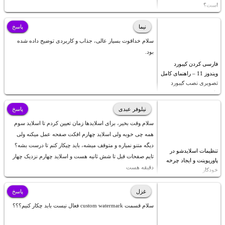
است؟
نیما
پاسخ
سلام خداقوت بسیار عالی، جذاب و کاربردی توضیح داده شده
بود.
فارسی کردن کیبورد
ویندوز 11 – راهنمای کامل
تصویری نصب کیبورد
فارسی
نیلوفر عبدی
پاسخ
سلام وقت بخیر، برای اسلایدها زمان تعیین کردم تا اسلاید سوم
همه چی خوبه ولی اسلاید چهارم افکت صفحه عمل میکنه ولی
دیگه متنو نمیاره و متوقف میشه، باید چیکار کنم تا درست بشه؟
تنظیمات اسلایدشو در
تایم صفحات قبل تا شش ثانیه هست و اسلاید چهارم نزدیک چهار
پاورپوینت و ایجاد چرخه
دقیقه هست
خودکار
غزل
پاسخ
سلام قسمت custom watermark فعال نیست بابد چکار کنیم؟؟؟