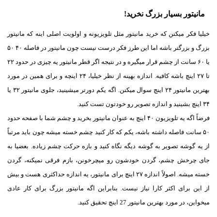
مانیتور بسیار بزرگ نخرید!
خیلیا فکر میکنن که خرید مانیتور مثل تلویزیونه و اولویت اصلی اینه که مانیتور
بزرگ و بزرگتر باشه اما این طرز فکر درست نیست چون مانیتور در فاصله ۴۰ ۵۰
یا ۶۰ سانت از چشم قرار میگیره و در نتیجه اگر قطر مانیتور یه چیزی در حدود ۲۲
تا ۲۷ اینچ باشه کافیه. اندازه بهینه از نظر خیلیا، ۲۴ اینچه و برای همین در مورد
بهترین مانیتور ۲۴ اینچ سوال میکنن. اگه یکم دورتر میشینید، جلوی مانیتور ۳۲ یا
۳۴ اینچ بشینید و اندازه تصویر رو خودتون تست کنید.
فرضاً‌ اگه یه تلویزیون ۴۰ اینچ به عنوان مانیتور بخرید و چشم شما با صفحه حدود
۵۰ سانت فاصله داشته باشه، یکم که کار کنید چشم خسته میشه چون باید مرتباً
از یه گوشه تصویر به گوشه دیگه نگاه کنید و بازه حرکت چشم زیاده. بعضیا به
جای چرخش چشم، گردن خودشون رو میچرخونن، بازم فرقی نمیکنه، گردن
خسته میشه. اصولاً اندازه ۲۷ اینچ برای مانیتور، یه اندازه حداکثری هست و بیش
از این برای اکثر کارا نیاز نیست. بنابراین اگه مانیتور بزرگ برای کار عادی
میخواین، در مورد بهترین مانیتور 27 اینچ تحقیق کنید.