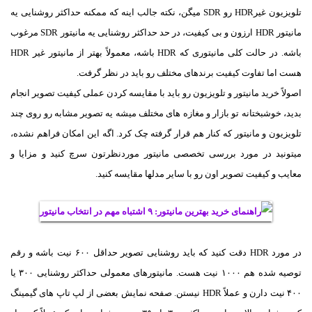
تلویزیون غیرHDR رو SDR میگن، نکته جالب اینه که ممکنه حداکثر روشنایی یه
مانیتور HDR ارزون و بی کیفیت، در حد حداکثر روشنایی یه مانیتور SDR مرغوب
باشه. در حالت کلی مانیتوری که HDR باشه، معمولاً بهتر از مانیتور غیر HDR
هست اما تفاوت کیفیت برندهای مختلف رو باید در نظر گرفت.
اصولاً خرید مانیتور و تلویزیون رو باید با مقایسه کردن عملی کیفیت تصویر انجام
بدید، خوشبختانه تو بازار و مغازه های مختلف میشه یه تصویر مشابه رو روی چند
تلویزیون و مانیتور که کنار هم قرار گرفته چک کرد. اگه این امکان فراهم نشده،
میتونید در مورد بررسی تخصصی مانیتور موردنظرتون سرچ کنید و مزایا و
معایب و کیفیت تصویر اون رو با سایر مدلها مقایسه کنید.
در مورد HDR دقت کنید که باید روشنایی تصویر حداقل ۶۰۰ نیت باشه و رقم
توصیه شده هم ۱۰۰۰ نیت هست. مانیتورهای معمولی حداکثر روشنایی ۳۰۰ یا
۴۰۰ نیت دارن و عملاً HDR نیستن. صفحه نمایش بعضی از لپ تاپ های گیمینگ