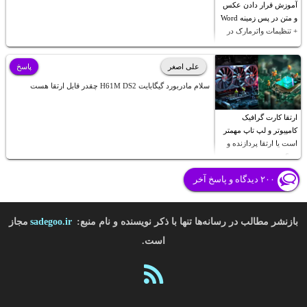
آموزش قرار دادن عکس
و متن در پس زمینه Word
+ تنظیمات واترمارک در
ورد
علی اصغر
پاسخ
سلام مادربورد گیگابایت H61M DS2 چقدر قابل ارتقا هست
ارتقا کارت گرافیک
کامپیوتر و لپ تاپ مهمتر
است یا ارتقا پردازنده و
رم؟
۲۰۰ دیدگاه و پاسخ آخر
بازنشر مطالب در رسانه‌ها تنها با ذکر نویسنده و نام منبع:
sadegoo.ir
مجاز
است.