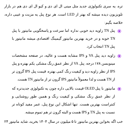
تره. یه سری تکنولوژی جدید مثل مینی ال ای دی و کیو ال ای دی هم در بازار
تلویزیون دیده میشه که بهتر از LED است. هر نوع پنل یه مزیت و عیبی داره،
خلاصه بگیم:
پنل TN زاویه دید خوبی نداره اما سرعت و پاسخگویی مانیتور با پنل
TN خوبه و در خرید بهترین مانیتور گیمینگ اقتصادی میشه مانیتور با
پنل TN انتخاب کرد.
زاویه دید پنل VA و IPS مشابه هست و عالیه، در صفحه مشخصات
مینویسن ۱۷۸ درجه. پنل VA از نظر عمق رنگ مشکی یکم بهتره و پنل
IPS از نظر زاویه دید و کیفیت رنگ کمی بهتره. قیمت پنل IPS گرون تر
از TN هست و لذا معمولاً مانیتور IPS گرون تر از مانیتور TN هست.
مانیتور با پنل OLED قیمت بالایی داره چون یه تکنولوژی جدیدتره که
از نظر عمق رنگ مشکی و کیفیت رنگ و همین طور روشنایی و
کنتراست بهترین هست. تنها اشکال این نوع پنل، عمر مفید کوتاه تر
نسبت به پنل TN و IPS هست و البته گرون تر هم تموم میشه.
خب اگه بخواین بهترین مانیتور تا ۵ میلیون در سال ۱۴۰۴ بخرید، شاید مانیتور ۲۴