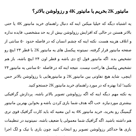
مانیتور 2K بخریم یا مانیتور 4K و رزولوشن بالاتر؟
یه اشتباه دیگه که خیلیا میکنن اینه که دنبال راهنمای خرید مانیتور 4K یا حتی
بالاتر هستن در حالی که افزایش رزولوشن بیش از یه حد مشخصی، فایده نداره
و اتلاف هزینه هست. نکته اینه که چشم انسان که در فاصله حدود ۵۰ سانتی از
صفحه مانیتور قرار گرفته، نمیتونه پیکسل های یه مانیتور 2K با قطر ۲۴ اینچ رو
تشخیص بده. اگه مانیتور فول اچ دی باشه و قطر اون ۲۴ اینچ باشه، باز هم
تشخیص پیکسل ها راحت نیست. نتیجه اینه که در فاصله ۵۰ سانتی یه مانیتور ۲۴
اینچی، شاید هیچ تفاوتی بین مانیتور 2K و مانیتورهایی با رزولوشن بالاتر حس
نکنید! لذا بهتره که در مورد راهنمای خرید مانیتور 2K جستجو کنید.
یه نکته مهم دیگه اینه که اگه رزولوشن تصویر بالاتر باشه، پردازش گرافیکی
بیشتری موردنیازه. خب اگه هدف شما بازی کردن باشه و بخواین بهترین مانیتور
گیمینگ رو بخرید، خرید مانیتور 4K به این معنیه که باید کارت گرافیک قوی تری
هم داشته باشید. اگه گرافیک شما معمولی یا ضعیف باشه، نمیتونید در تنظیمات
بازی ها حداکثر رزولوشن تصویر رو انتخاب کنید چون بازی با تیک و لگ اجرا