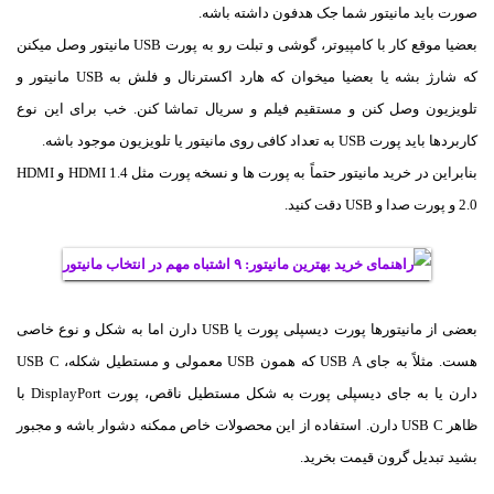
صورت باید مانیتور شما جک هدفون داشته باشه.
بعضیا موقع کار با کامپیوتر، گوشی و تبلت رو به پورت USB مانیتور وصل میکنن
که شارژ بشه یا بعضیا میخوان که هارد اکسترنال و فلش به USB مانیتور و
تلویزیون وصل کنن و مستقیم فیلم و سریال تماشا کنن. خب برای این نوع
کاربردها باید پورت USB به تعداد کافی روی مانیتور یا تلویزیون موجود باشه.
بنابراین در خرید مانیتور حتماً به پورت ها و نسخه پورت مثل HDMI 1.4 و HDMI
2.0 و پورت صدا و USB دقت کنید.
بعضی از مانیتورها پورت دیسپلی پورت یا USB دارن اما به شکل و نوع خاصی
هست. مثلاً به جای USB A که همون USB معمولی و مستطیل شکله، USB C
دارن یا به جای دیسپلی پورت به شکل مستطیل ناقص، پورت DisplayPort‌ با
ظاهر USB C دارن. استفاده از این محصولات خاص ممکنه دشوار باشه و مجبور
بشید تبدیل گرون قیمت بخرید.