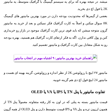
میشه. در نتیجه بهتره که برای یه سیستم گیمینگ با گرافیک متوسط، یه مانیتور
2K یا فول اچ دی بخرید.
بعضی از گیمرها که محدودیت بودجه دارن در مورد بهترین مانیتور های گیمینگ
8K سوال میکنن و اصلاً به کارت گرافیک فکر نمیکنن و بعد از خرید یه مانیتور
گرون متوجه میشن که باید قوی ترین کارت گرافیک موجود در بازار رو خریداری
کنن و پول کافی ندارن. اگه به فکر ارتقای کارت گرافیک هم هستید، بهتره بودجه
رو به شکل متعادل بین کارت گرافیک و مانیتور تقسیم کنید.
مانیتور ۲۷ اینچ با رزولوشن 2K از نظر اندازه و رزولوشن، گزینه بهینه ای هست و
مانیتور 24 اینچ فول اچ دی هم گزینه خوبیه.
تفاوت مانیتور با پنل TN یا IPS یا VA یا OLED
قیمت مانیتور بسته به پنلی که در اون به کار رفته متفاوته. معمولاً پنل TN از
همون ارزون تره و پنل VA و IPS قیمت متوسط دارن و پنل OLED از همه گرون