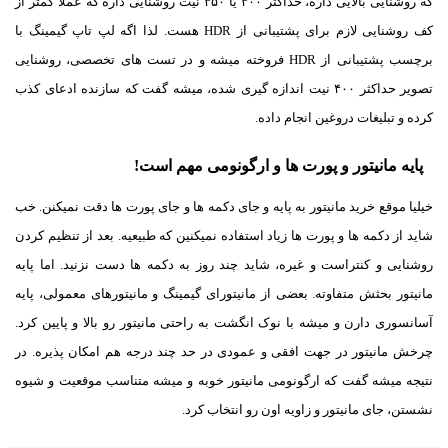
که روشنایی بالایی داره، حداکثر ۳۰۰ یا ۳۵۰ نیت روشنایی داره که عملاً کمتر از
کف روشنایی لازم برای پشتیبانی از HDR هست. لذا اگه لپ تاپ گیمینگ با
برچسب پشتیبانی از HDR فروخته میشه و در تست های تخصصی، روشنایی
تصویر حداکثر ۴۰۰ نیت اندازه گیری شده، میشه گفت که سازنده ادعای کذب
کرده و تبلیغات دروغین انجام داده.
پایه مانیتور و پورت ها و ارگونومی مهم است!
خیلیا موقع خرید مانیتور به پایه و جای دکمه ها و جای پورت ها دقت نمیکنن. خب
شاید از دکمه ها و پورت ها زیاد استفاده نمیکنین که طبیعیه. بعد از تنظیم کردن
روشنایی و کنتراست و غیره، شاید چند روز به دکمه ها دست نزنید. اما پایه
مانیتور بحثش متفاوته. بعضی از مانیتورای گیمینگ و مانیتورهای معمولی، پایه
آسانسوری دارن و میشه با نوک انگشت به راحتی مانیتور رو بالا و پایین کرد.
چرخش مانیتور در جهت افقی و عمودی در حد چند درجه هم امکان پذیره. در
نتیجه میشه گفت که ارگونومی مانیتور خوبه و میشه متناسب موقعیت و شیوه
نشستن، جای مانیتور و زاویه اون رو انتخاب کرد.