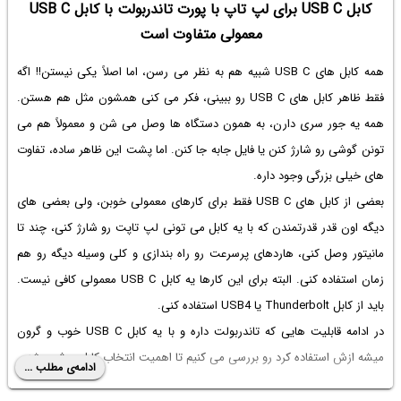
کابل USB C برای لپ تاپ با پورت تاندربولت با کابل USB C
معمولی متفاوت است
همه کابل های USB C شبیه هم به نظر می رسن، اما اصلاً یکی نیستن!! اگه
فقط ظاهر کابل های USB C رو ببینی، فکر می کنی همشون مثل هم هستن.
همه یه جور سری دارن، به همون دستگاه ها وصل می شن و معمولاً هم می
تونن گوشی رو شارژ کنن یا فایل جابه جا کنن. اما پشت این ظاهر ساده، تفاوت
های خیلی بزرگی وجود داره.
بعضی از کابل های USB C فقط برای کارهای معمولی خوبن، ولی بعضی های
دیگه اون قدر قدرتمندن که با یه کابل می تونی لپ تاپت رو شارژ کنی، چند تا
مانیتور وصل کنی، هاردهای پرسرعت رو راه بندازی و کلی وسیله دیگه رو هم
زمان استفاده کنی. البته برای این کارها یه کابل USB C معمولی کافی نیست.
باید از کابل Thunderbolt یا USB4 استفاده کنی.
در ادامه قابلیت هایی که تاندربولت داره و با یه کابل USB C خوب و گرون
میشه ازش استفاده کرد رو بررسی می کنیم تا اهمیت انتخاب کابل روشن بشه.
ادامه‌ی مطلب ...