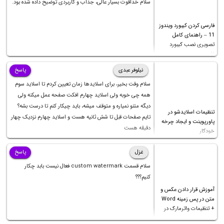
سلام خداقوت بسیار عالی، جذاب و کاربردی توضیح داده شده بود.
فارسی کردن کیبورد ویندوز
11 – راهنمای کامل
تصویری نصب کیبورد
فارسی
نیلوفر عبدی
پاسخ
سلام وقت بخیر، برای اسلایدها زمان تعیین کردم تا اسلاید سوم
همه چی خوبه ولی اسلاید چهارم افکت صفحه عمل میکنه ولی
دیگه متنو نمیاره و متوقف میشه، باید چیکار کنم تا درست بشه؟
تنظیمات اسلایدشو در
تایم صفحات قبل تا شش ثانیه هست و اسلاید چهارم نزدیک چهار
پاورپوینت و ایجاد چرخه
دقیقه هست
خودکار
غزل
پاسخ
سلام قسمت custom watermark فعال نیست بابد چکار
کنیم؟؟؟
آموزش قرار دادن عکس و
متن در پس زمینه Word
+ تنظیمات واترمارک در
ورد