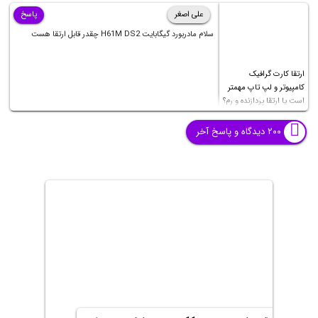
علی اصغر
پاسخ
سلام مادربورد گیگابایت H61M DS2 چقدر قابل ارتقا هست
ارتقا کارت گرافیک
کامپیوتر و لپ تاپ مهمتر
است یا ارتقا پردازنده و رم؟
۲۰۰ دیدگاه و پاسخ آخر