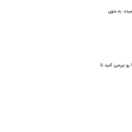
یده. به منوی
 و گزینه ها رو بررسی کنید تا