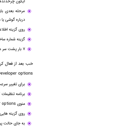
آیکون چرخدنده 
مرحله بعدی باز
درباره گوشی یا د
روی گزینه اطلاعا
گزینه شماره ساخت یا Build number 
۷ بار پشت سر هم روی اون بزنید تا پیامی روی صفحه ظاهر بشه.
Developer options رو پیدا کنید
برای تغییر سرعت
برنامه تنظیمات گ
منوی Developer options رو باز کنید.
روی گزینه هایی که عبارت on scale
به جای حالت پیشفرض که معمولاً 1x هس