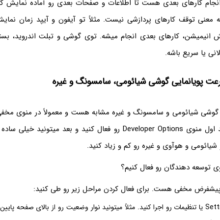
نجام کارهای بعدی هست تا اطلاعات و صفحات بعدی رو آماده نمایش کنه
معنی توقف کارهای پردازشی نیست. مثلاً تو آیفون و آیپد زمان نمایش
 انیمیشن، کارهای بعدی انجام میشه. توی گوشی و تبلت اندروید، بسته
انی یا سریع باشه.
عت پویانمایی گوشی شیائومی، سامسونگ و غیره
گوشی شیائومی و سامسونگ و غیره مشابه هست و معمولاً در منوی مخفی
قرار داره. یعنی باید اول منوی Developer Options رو فعال کنید و بعد میت
ائومی و هوآوی و غیره رو کم و زیاد کنید.
 توسعه دهندگان رو فعال کنیم؟
پیشفرض مخفی هست. برای فعال کردن مراحل زیر رو طی کنید:
اول برنامه Settings یا تنظیمات رو اجرا کنید. مثلاً میتونید نوار وضعیت رو از بالای صفحه پ