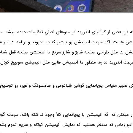
ه تو بعضی از گوشیای اندروید تو منوهای اصلی تنظیمات دیده میشه، سر
 هست. اگه سرعت انیمیشن رو بیشتر کنید، اندروید و برنامه ها سریعت
یمیشن ها مثل طراحی صفحه شارژ و شارژ سریع یا انیمیشن صفحه قفل شی
رعت اندروید نداره. منظور ما انیمیشن هایی مثل انیمیشن سوییچ کردن از
 تغییر مقیاس پویانمایی گوشی شیائومی و سامسونگ و غیره رو توضیح می
ر میکنن که اگه انیمیشن یا پویانمایی کلاً وجود نداشته باشه، سرعت گو
واقع زمانی که منتظر هستید که نمایش انیمیشن کوتاه و سریع تموم بشه