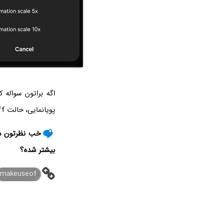
اگه براتون سواله
پویانمایی، حالت Animation off رو انتخاب کنید.
خب نظرتون در
بیشتر شده؟
makeuseof