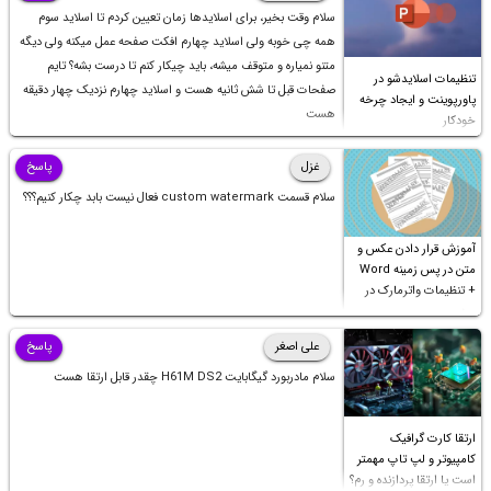
سلام وقت بخیر، برای اسلایدها زمان تعیین کردم تا اسلاید سوم
همه چی خوبه ولی اسلاید چهارم افکت صفحه عمل میکنه ولی دیگه
متنو نمیاره و متوقف میشه، باید چیکار کنم تا درست بشه؟ تایم
تنظیمات اسلایدشو در
صفحات قبل تا شش ثانیه هست و اسلاید چهارم نزدیک چهار دقیقه
پاورپوینت و ایجاد چرخه
هست
خودکار
غزل
پاسخ
سلام قسمت custom watermark فعال نیست بابد چکار کنیم؟؟؟
آموزش قرار دادن عکس و
متن در پس زمینه Word
+ تنظیمات واترمارک در
ورد
علی اصغر
پاسخ
سلام مادربورد گیگابایت H61M DS2 چقدر قابل ارتقا هست
ارتقا کارت گرافیک
کامپیوتر و لپ تاپ مهمتر
است یا ارتقا پردازنده و رم؟