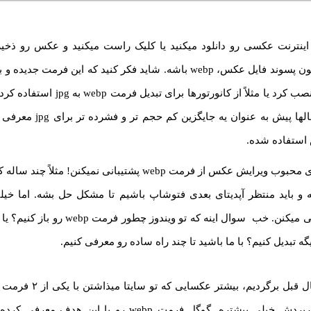
 اینترنت عکسی رو دانلود میکنید یا کلیک راست میکنید و عکس رو ذخیر
فرمت عکس یا همون پسوند فایل عکس، webp‌ باشه. شاید فکر کنید که این فرم
باید برنامه خاصی نصب کرد یا مثلاً از کانورتور
فرمت webp رو سالها پیش به عنوان
 استفاده شده.
و باید منتظر آپدیتای بعدی فتوشاپ باشیم تا مشکل حل بشه. اما خیلی 
فرمت وپی پشتیبانی میکنن. خب سوال اینه که تو و
ه تبدیل کنیم؟ با ما باشید تا چند راه ساده رو معرفی کنیم.
خصوص jpg که کاربردش خیلی بیشتره. گوگل فرمت webp رو با ا