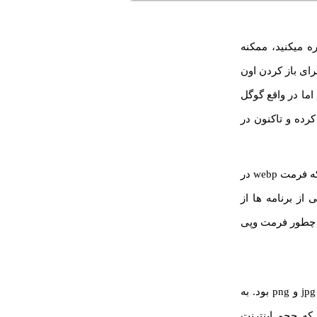
ه میکنید، ممکنه
ت جدیده و برای باز کردن اون
ها برای تبدیل فرمت webp به jpg استفاده کرد اما در واقع گوگل
 یه جایگزین کم حجم تر و فشرده تر برای jpg معرفی کرده و تاکنون در
بعضی از برنامه های محبوب ویرایش عکس از فرمت webp پشتیبانی نمیکنن! مثلاً چند ساله که فرمت webp در
از برنامه ها از
یندوز چطور فرمت webp رو باز کنیم؟ یا چطور فرمت وپی
اگه به ۱۰ یا ۱۵ سال قبل برگردیم، بیشتر عکسایی که تو سایتا میذاشتن با یکی از ۲ فرمت jpg و png بود. به
ین هدف معرفی کرده که حجم اینترنت