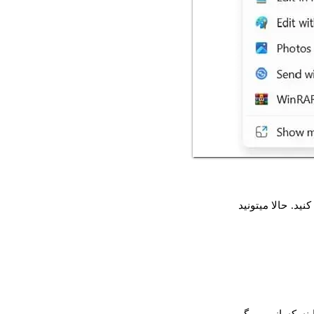
 منوی File برنامه Paint، گزینه Save as رو انتخاب کنید. حالا میتونید