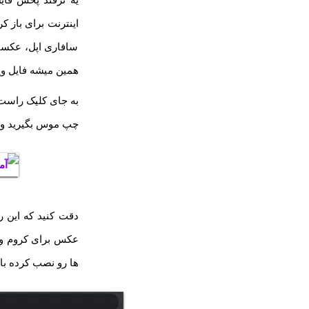
سافاری اپل، عکسای
همین میشه فایل وپی
به جای کلیک راست م
چپ موس بگیرید و ر
ها رو نصب کرده باشید، برای تبدیل webp به ng