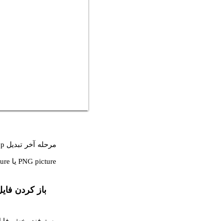
PNG picture یا JPG Picture رو انتخاب کنید تا عکس رو با فرمت موردنظرتون ذخیره کنید.
باز کردن فایل WebP در مرورگرهای این