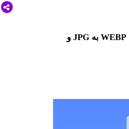
آموزش باز کردن WEBP در ویندوز + روش تبدیل فرمت WEBP‌ به JPG و