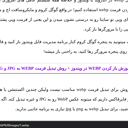
یه ترفند پخش فایل webp در اندروید یا ویندوز و خلاصه همه سیستم عامل های امرو
اینترنت برای باز کردن فرمت webp استفاده کنیم! در واقع گوگل کروم و مایکروسافت
 وپی تو سایتا رو به درستی نشون میدن و این یعنی از فرمت وپی پشتیب
 را با مرورگرها باز کرد.
یتونید یه پنجره گوگل کروم کنار برنامه مدیریت فایل ویندوز باز کنید و فا
وی پنجره مرورگر رها کنید. به راحتی باز میشه!
دقت کنید که این روش برای تبدیل فرمت webp مناسب نیست ولیکن چندین اک
عکس برای کروم و فایرفاکس داریم که میتونه عکس WebP رو به 
p یا jpg نیازی به برنامه جانبی ندارید.