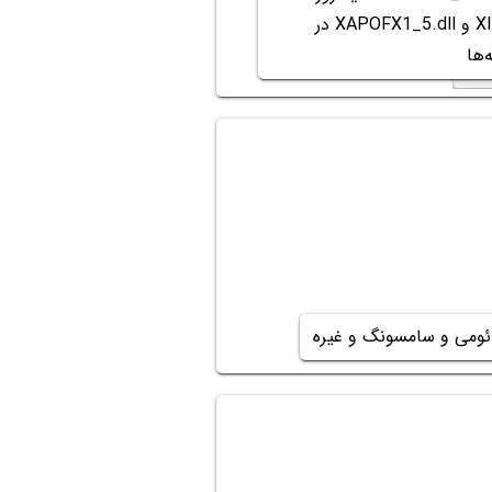
XINPUT1_3.dll و XAPOFX1_5.dll در
‌ها
ئومی و سامسونگ و غیره