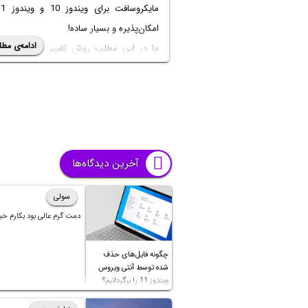
امکان‌پذیره و بسیار ساده!
ادامه‌ی مطل
ما در این مطلب روش تغییر از اکانت لوکا
آفلاین به اکانت آنلاین یا مایکروسافت رو 
می‌دیم.
آخرین دیدگاه‌ها
سولی
دمت گرم عالی بود بکارم خی
چگونه فایل‌های حذف
شده توسط آنتی ویروس
ویندوز 11 را برگردانیم؟