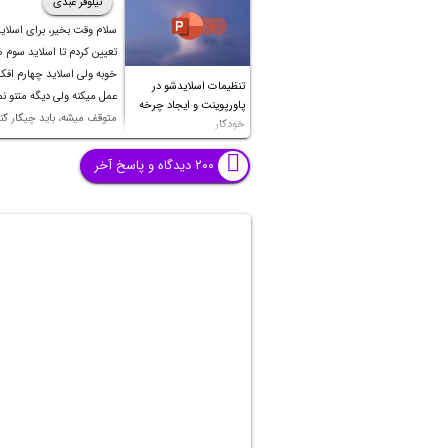
نیلوفر عبدی
سلام وقت بخیر، برای اسلای
تعیین کردم تا اسلاید سوم
خوبه ولی اسلاید چهارم اف
تنظیمات اسلایدشو در
عمل میکنه ولی دیگه متنو نمی
پاورپوینت و ایجاد چرخه
متوقف میشه، باید چیکار کن
خودکار
بشه؟ تایم صفحات قبل تا شش
هست و اسلاید چهارم نزدی
۲۰۰ دیدگاه و پاسخ آخر
دقیقه هست