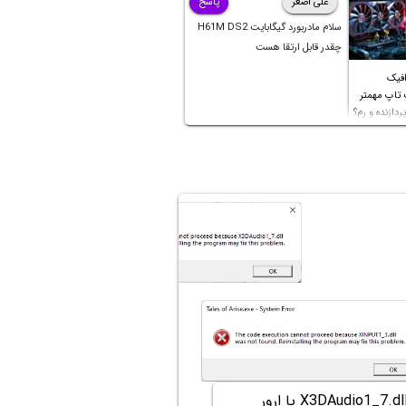
علی اصغر
پاسخ
سلام مادربورد گیگابایت H61M DS2
چقدر قابل ارتقا هست
افیک
 تاپ مهمتر
ردازنده و رم؟
روش رفع ارور X3DAudio1_7.dll یا ارور