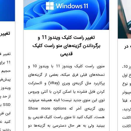
تغییر راست کلیک ویندوز 11 و
برگرداندن گزینه‌های منو راست کلیک
 در
قدیمی
11 بر
منوی راست کلیک ویندوز 11 با ویندوز 10 و
مایکروسافت در ویندوز 11 و همین‌طور ویندوز 10،
حجیم 
نسخه‌های قبلی فرق میکنه، بعضی از گزینه‌های
ع اول
پرکاربرد مثل گزینه‌ی ویری (VRay) و اکسترکت
 نوع
ویندوز
کردن فایل فشرده یا اسکن کردن با آنتی ویروس
یوتر
توی این منوی جدید نیست! البته همیشه میتونید
بلاً
SD
روی گزینه‌ی آخر که Show more options
دید،
این ظرف
هست، کلیک کنید تا منوی راست کلیک قدیمی رو
کانت
کنید ن
ببینید ولی به هر حال دسترسی به گزینه‌ها دو
کانت
دانلود ک