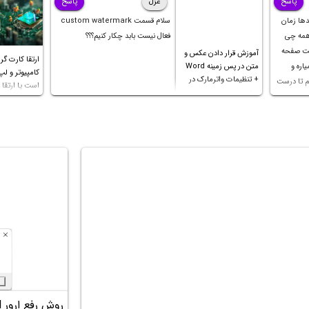
پاسخ
غزل
پاسخ
دها زمان
سلام قسمت custom watermark
 همه چی
فعال نیست بابد چکار کنیم؟؟؟
کت صفحه
آموزش قرار دادن عکس و
ارتقا کارت گر
اره و
متن در پس زمینه Word
کامپیوتر و لپ
+ تنظیمات واترمارک در
م تا درست
است یا ارتقا پ
ورد
 ثانیه
ک چهار