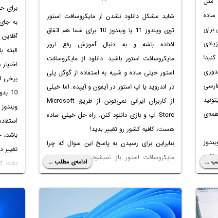
مثل
ساده
شاید مشکل دانلود نشدن از مایکروسافت استور
به جای 
 برای
توی ویندوز 11 یا ویندوز 10 برای شما هم اتفاق
آفلاین 
د زیادی
افتاده باشه و به دنبال آموزش رفع ارور
البته 
نید!
مایکروسافت استور باشید. دانلود از مایکروسافت
اختیار 
دوزی
استور خیلی ساده و شبیه به استفاده از گوگل پلی
برخی ا
فارسی
در اندروید یا اپ استور در آیفون و آیپده. اما خیلی
10 بد
ونید
از کاربران ایرانی نمی‌تونن از طریق Microsoft
ویندوز 
مه‌ی
Store اپ و بازی دانلود کنن. راه حل خیلی ساده
استفاد
هست، کافیه کشور رو تغییر بدید!
یندوز
بنابراین برای رسیدن به پاسخ این سوال که چرا
تغییر د
دانلود
مایکروسافت استور باز نمیشود، تغییر کشور رو
ب ...
ادامه‌ی مطلب ...
دقت کن
رفاً
تست کنید. در ادامه روش کار رو کامل و تصویری
توضیح می‌دیم. با ما باشید.
امکان‌
صورت ت