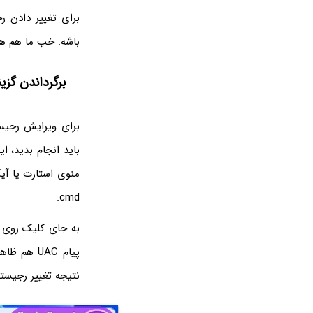
باشه. خب ما هم هم
برگرداندن گزی
باید انجام بدید، ای
منوی استارت یا آی
cmd.
پیام UAC هم ظاهر بشه که باید روی
نتیجه تغییر رجیست