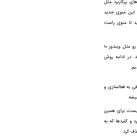
از گزینه‌های پرکاربرد مثل
 توی این منوی جدید
Show more option هست، کلیک کنید تا منوی راست
بعضی از کاربرا ترجیح میدن که راست کلیک ویندوز 11 رو تغییر بدن و منوی راست کلیک رو مثل ویندوز ۱۰
. در ادامه روش
ی به فعالسازی و
یشه.
نیست، برای همین
ری کرد و کلیدها که به
ذف کرد.