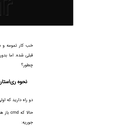
خب کار تمومه و س
چطور؟
نحوه ری‌استارت کردن er
دو راه دارید که اولی
حالا ک
جوریه: