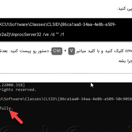
پی کنید:
HKCU\Software\Classes\CLSID\{86ca1aa0-34aa-4e8b-a509-
2a2}\InprocServer32 /ve /d "" /f
V
+
Ctrl
، دستور رو پیست کنید. بع
جرا بشه.