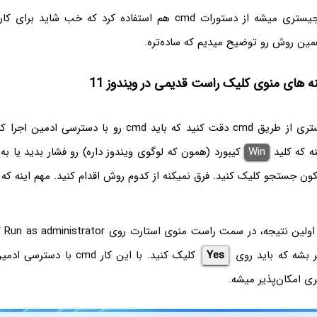
برای تغییر دادن رجیستری میشه از دستورات cmd هم استفاده کرد که خب ش
ین روش رو توضیح میدیم که ساده‌تره.
نه های منوی کلیک راست قدیمی در ویندوز 11
برای ویرایش رجیستری از طریق cmd دقت کنید که باید cmd رو با
نه که کلید
Win
کیبورد (همون که لوگوی ویندوز داره) رو فشار بدید یا 
کون جستجو کلیک کنید. فرق نمیکنه از کدوم روش اقدام کنید. مهم اینه ک
به جای
Yes
کلیک کنید. با این کار cmd با
ری امکان‌پذیر میشه.