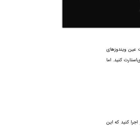
 عین ویندوزهای
ستارت کردن هم میشه نتیجه رو دید. کافیه Windows Explorer رو ری‌استارت کنید. اما
 اجرا کنید که این