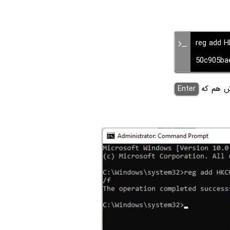
reg add 
50c905bae
دش هم که
Enter