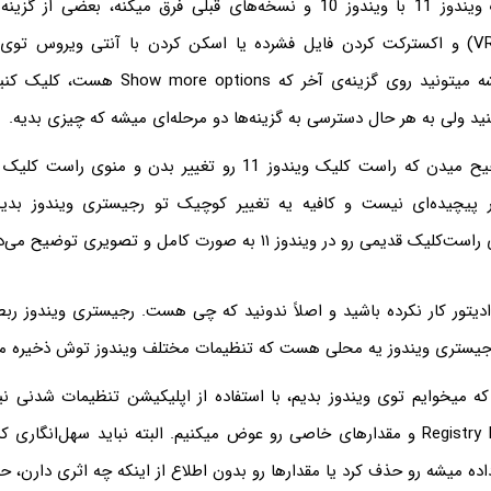
منوی راست کلیک ویندوز 11 با ویندوز 10 و نسخه‌های قبلی فرق میکنه، بعضی 
گزینه‌ی ویری (VRay) و اکسترکت کردن فایل فشرده یا اسکن کردن با آنتی ویروس
نیست! البته همیشه میتونید روی گزینه‌ی آخر که s
ید ولی به هر حال دسترسی به گزینه‌ها دو مرحله‌ای میشه که چیزی بدیه.
پیچیده‌ای نیست و کافیه یه تغییر کوچیک تو رجیستری ویندوز بدید
یمی رو در ویندوز ۱۱ به صورت کامل و تصویری توضیح می‌دیم.
دیتور کار نکرده باشید و اصلاً ندونید که چی هست. رجیستری ویندوز ربط
 رجیستری ویندوز یه محلی هست که تنظیمات مختلف ویندوز توش ذخیره م
که میخوایم توی ویندوز بدیم، با استفاده از اپلیکیشن تنظیمات شدنی 
میریم سراغ Registry Editor و مقدارهای خاصی رو عوض میکنیم. البته نباید سهل‌انگا
ه میشه رو حذف کرد یا مقدارها رو بدون اطلاع از اینکه چه اثری دارن، ح