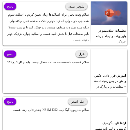
نیلوفر عبدی
پاسخ
سلام وقت بخیر، برای اسلایدها زمان تعیین کردم تا اسلاید سوم
همه چی خوبه ولی اسلاید چهارم افکت صفحه عمل میکنه ولی
دیگه متنو نمیاره و متوقف میشه، باید چیکار کنم تا درست بشه؟
تنظیمات اسلایدشو در
تایم صفحات قبل تا شش ثانیه هست و اسلاید چهارم نزدیک چهار
پاورپوینت و ایجاد چرخه
دقیقه هست
خودکار
غزل
پاسخ
سلام قسمت custom watermark فعال نیست بابد چکار کنیم؟؟؟
آموزش قرار دادن عکس
و متن در پس زمینه Word
+ تنظیمات واترمارک در
ورد
علی اصغر
پاسخ
سلام مادربورد گیگابایت H61M DS2 چقدر قابل ارتقا هست
ارتقا کارت گرافیک
کامپیوتر و لپ تاپ مهمتر