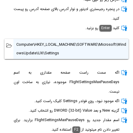
در پنجره رجیستری ادیتور و نوار آدرس بالای صفحه آدرس رو پیست
کنید.
کلید
Enter
رو بزنید.
Computer\HKEY_LOCAL_MACHINE\SOFTWARE\Microsoft\Wind
owsUpdate\UX\Settings
اگه سمت راست صفحه مقداری به اسم
FlightSettingsMaxPauseDays موجوده، نیازی به ساخت اون
نیست.
اگه موجود نبود، روی فولدر Settings کلیک راست کنید.
گزینه New و بعد DWORD (32-bit) Value رو انتخاب کنید.
اسم مقدار جدید رو FlightSettingsMaxPauseDays بزارید. برای
تغییر دادن نام میتونید از
F2
استفاده کنید.