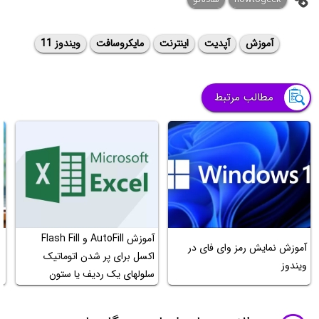
آموزش
آپدیت
اینترنت
مایکروسافت
ویندوز 11
مطالب مرتبط
آموزش AutoFill و Flash Fill
آ
آموزش نمایش رمز وای فای در
اکسل برای پر شدن اتوماتیک
ویندوز
سلولهای یک ردیف یا ستون
و