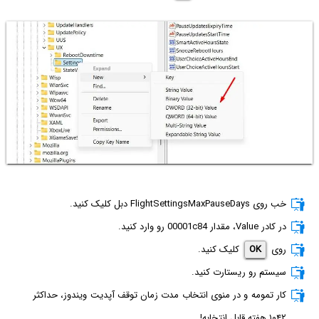
خب روی FlightSettingsMaxPauseDays دبل کلیک کنید.
در کادر Value، مقدار 00001c84 رو وارد کنید.
روی
OK
کلیک کنید.
سیستم رو ریستارت کنید.
کار تمومه و در منوی انتخاب مدت زمان توقف آپدیت ویندوز، حداکثر
۱۰۴۲ هفته قابل انتخابه!