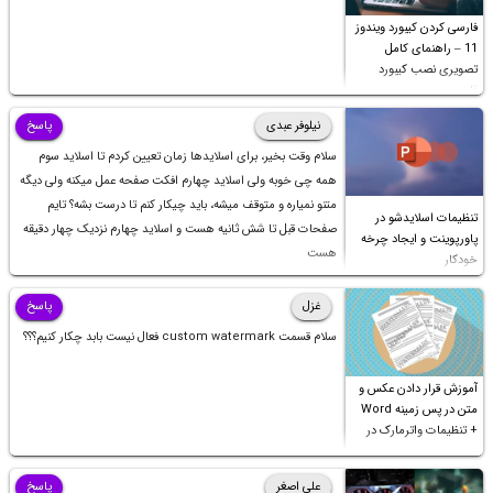
فارسی کردن کیبورد ویندوز
11 – راهنمای کامل
تصویری نصب کیبورد
فارسی
نیلوفر عبدی
پاسخ
سلام وقت بخیر، برای اسلایدها زمان تعیین کردم تا اسلاید سوم
همه چی خوبه ولی اسلاید چهارم افکت صفحه عمل میکنه ولی دیگه
متنو نمیاره و متوقف میشه، باید چیکار کنم تا درست بشه؟ تایم
تنظیمات اسلایدشو در
صفحات قبل تا شش ثانیه هست و اسلاید چهارم نزدیک چهار دقیقه
پاورپوینت و ایجاد چرخه
هست
خودکار
غزل
پاسخ
سلام قسمت custom watermark فعال نیست بابد چکار کنیم؟؟؟
آموزش قرار دادن عکس و
متن در پس زمینه Word
+ تنظیمات واترمارک در
ورد
علی اصغر
پاسخ