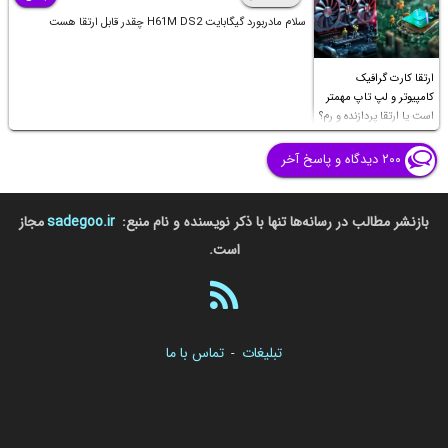
سلام مادربورد گیگابایت H61M DS2 چقدر قابل ارتقا هست
ارتقا کارت گرافیک
کامپیوتر و لپ تاپ مهمتر
است یا ارتقا پردازنده و رم؟
۲۰۰ دیدگاه و پاسخ آخر
بازنشر مطالب در رسانه‌ها تنها با ذکر نویسنده و نام منبع:
sadegoo.ir
مجاز
است.
تبلیغات
تماس با ما
-