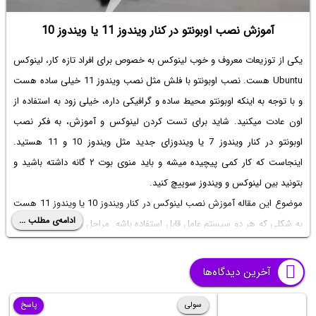
آموزش نصب اوبونتو در کنار ویندوز 11 یا ویندوز 10
یکی از توزیعات معروف و خوب لینوکس به خصوص برای افراد تازه کار، لینوکس
Ubuntu هست.
نصب اوبونتو با فلش
مثل نصب ویندوز 11 خیلی ساده هست
و با توجه به اینکه اوبونتو محیط ساده و گرافیکی داره، خیلی زود به استفاده از
اون عادت میکنید. شاید برای تست کردن لینوکس و آموزش، به فکر
نصب
اوبونتو در کنار ویندوز 7
یا ویندوزای جدید مثل ویندوز 10 و 11 هستید.
اینجاست که کار کمی پیچیده میشه و باید منوی بوت ۲ گانه داشته باشید و
بتونید بین لینوکس و ویندوز سوییچ کنید.
موضوع این مقاله
آموزش نصب لینوکس در کنار ویندوز 10
یا ویندوز 11 هست
ادامه‌ی مطلب ...
به شکلی که هر دو سیستم عامل قابل استفاده باشه. مراحل رو کامل و تصویری
توضیح میدیم. با ساده‌گو همراه باشید.
آخرین دیدگاه‌ها
سولی
پاسخ