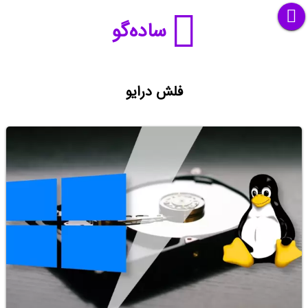
ساده‌گو
فلش درایو