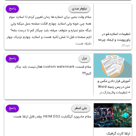
نیلوفر عبدی
پاسخ
سلام وقت بخیر، برای اسلایدها زمان تعیین کردم تا اسلاید سوم
همه چی خوبه ولی اسلاید چهارم افکت صفحه عمل میکنه ولی
دیگه متنو نمیاره و متوقف میشه، باید چیکار کنم تا درست بشه؟
تنظیمات اسلایدشو در
تایم صفحات قبل تا شش ثانیه هست و اسلاید چهارم نزدیک چهار
پاورپوینت و ایجاد چرخه
دقیقه هست
خودکار
غزل
پاسخ
سلام قسمت custom watermark فعال نیست بابد چکار
کنیم؟؟؟
آموزش قرار دادن عکس و
متن در پس زمینه Word
+ تنظیمات واترمارک در
ورد
علی اصغر
پاسخ
سلام مادربورد گیگابایت H61M DS2 چقدر قابل ارتقا هست
ارتقا کارت گرافیک