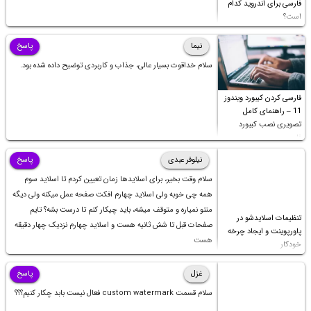
فارسی برای اندروید کدام
است؟
نیما
پاسخ
سلام خداقوت بسیار عالی، جذاب و کاربردی توضیح داده شده بود.
فارسی کردن کیبورد ویندوز
11 – راهنمای کامل
تصویری نصب کیبورد
فارسی
نیلوفر عبدی
پاسخ
سلام وقت بخیر، برای اسلایدها زمان تعیین کردم تا اسلاید سوم
همه چی خوبه ولی اسلاید چهارم افکت صفحه عمل میکنه ولی دیگه
متنو نمیاره و متوقف میشه، باید چیکار کنم تا درست بشه؟ تایم
تنظیمات اسلایدشو در
صفحات قبل تا شش ثانیه هست و اسلاید چهارم نزدیک چهار دقیقه
پاورپوینت و ایجاد چرخه
هست
خودکار
غزل
پاسخ
سلام قسمت custom watermark فعال نیست بابد چکار کنیم؟؟؟