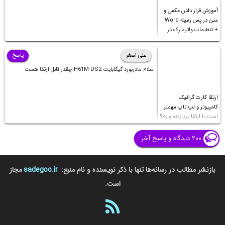
آموزش قرار دادن عکس و
متن در پس زمینه Word
+ تنظیمات واترمارک در
ورد
علی اصغر
پاسخ
سلام مادربورد گیگابایت H61M DS2 چقدر قابل ارتقا هست
ارتقا کارت گرافیک
کامپیوتر و لپ تاپ مهمتر
است یا ارتقا پردازنده و رم؟
۲۰۰ دیدگاه و پاسخ آخر
بازنشر مطالب در رسانه‌ها تنها با ذکر نویسنده و نام منبع:
sadegoo.ir
مجاز
است.