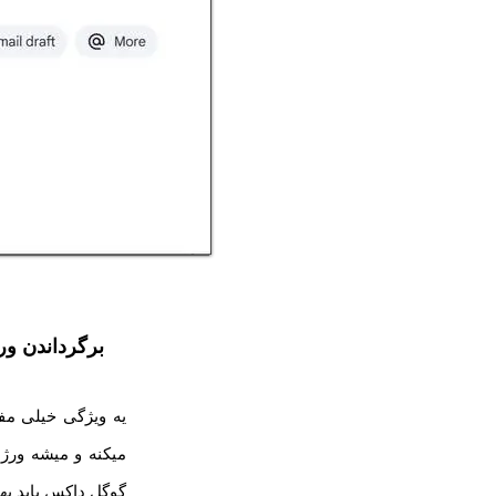
برگرداندن ورژن ه
یه ویژگی خیلی مف
میکنه و میشه ورژن
گوگل داکس باید ب