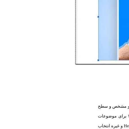
ا رو مشخص و سطح
بندی کنید. مثلاً هدینگ ۱ برای شماره فصل و هدینگ ۲ برای موضوعات اصلی و هدینگ ۳ برای موضوعات
زیرمجموعه. در گوگل داکس هم میتونید از منوی بالای صفحه، گزینه ی Heading 1 و Heading 2 و غیره انتخاب