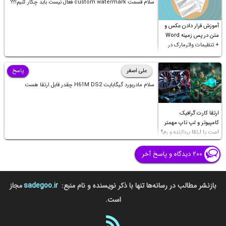
سلام قسمت custom watermark فعال نیست بابد چکار کنیم؟؟؟
آموزش قرار دادن عکس و
متن در پس زمینه Word
+ تنظیمات واترمارک در
ورد
علی اصغر
پاسخ
سلام مادربورد گیگابایت H61M DS2 چقدر قابل ارتقا هست
ارتقا کارت گرافیک
کامپیوتر و لپ تاپ مهمتر
است یا ارتقا پردازنده و رم؟
۲۰۰ دیدگاه و پاسخ آخر
بازنشر مطالب در رسانه‌ها تنها با ذکر نویسنده و نام منبع:
sadegoo.ir
مجاز
است.