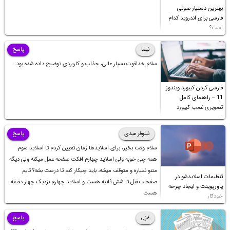
بهترین دستیار صوتی
فارسی برای اندروید کدام
است؟
نیما
پاسخ
سلام خداقوت بسیار عالی، جذاب و کاربردی توضیح داده شده بود.
فارسی کردن کیبورد ویندوز
11 – راهنمای کامل
تصویری نصب کیبورد
فارسی
نیلوفر عبدی
پاسخ
سلام وقت بخیر، برای اسلایدها زمان تعیین کردم تا اسلاید سوم
همه چی خوبه ولی اسلاید چهارم افکت صفحه عمل میکنه ولی دیگه
متنو نمیاره و متوقف میشه، باید چیکار کنم تا درست بشه؟ تایم
تنظیمات اسلایدشو در
صفحات قبل تا شش ثانیه هست و اسلاید چهارم نزدیک چهار دقیقه
پاورپوینت و ایجاد چرخه
هست
خودکار
غزل
پاسخ