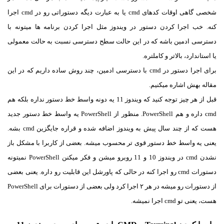
شخصی گاهی اوقات کدهای cmd یا به عبارت دیگه دستوراتی رو در cmd اجرا
کنه. خب اجرا کردن دستور در ویندوز مثل اجرا کردن برنامه ها میتونه با
دسترسی ادمین باشه که در این حالت سطح دسترسی نسبت به حالت معمولی
یا استاندارد، بالاتر و کاملتره.
برای اجرا دستور در cmd با دسترسی ادمین، چند روش ساده داریم که در این
مقاله بهش اشاره میکنیم.
قبل از هر چیز توجه کنید که ویندوز 11 یه دونه واسط خط دستور نداره بلکه هم
cmd داره و هم PowerShell. منظور از PowerShell یه واسط خط دستور جدید
هست که از چند سال پیش به ویندوز اضافه شده و قراره جایگزین cmd بشه.
یعنی یه واسط خط دستور قوی تر محسوب میشه. بعضی از کاربرا با مشکل باز
نشدن cmd در ویندوز 10 و 11 روبرو میشن و فکر میکنن PowerShell نمیتونه
دستورات cmd رو اجرا کنه در حالی که پاورشل این قابلیت رو داره. یعنی بعضی
از دستورات رو میشه در هر ۲ اجرا کرد ولی بعضی از دستورات برای PowerShell
هست، یعنی تو cmd اجرا نمیشه.