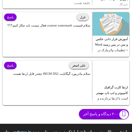
دقیقه هست
خودکار
غزل
پاسخ
سلام قسمت custom watermark فعال نیست بابد چکار کنیم؟؟؟
آموزش قرار دادن عکس
و متن در پس زمینه Word
+ تنظیمات واترمارک در
ورد
علی اصغر
پاسخ
سلام مادربورد گیگابایت H61M DS2 چقدر قابل ارتقا هست
ارتقا کارت گرافیک
کامپیوتر و لپ تاپ مهمتر
است یا ارتقا پردازنده و
رم؟
۲۰۰ دیدگاه و پاسخ آخر