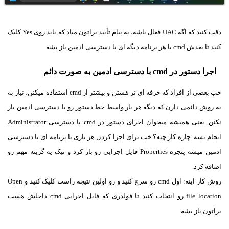
دقت کنید که اگه UAC فعال باشه، یه پیام تأیید براتون میاد که باید روی Yes کلیک
کنید تا بعدش cmd یا هر برنامه دیگه ای با دسترسی ادمین باز بشه.
اجرا دستور در cmd با دسترسی ادمین به صورت دائم
خب بعضی از افراد که حرفه ای تر هستن و بیشتر از cmd استفاده میکنن، نیاز به
یه روش دائمی دارن که دیگه هر بار واسط خط دستور رو با دسترسی ادمین باز
نکنن. یعنی همیشه میخوان اجرای دستور در cmd با دسترسی Administrator
انجام بشه. چاره کار چیه؟ خب برای اجرا کردن هر بازی یا برنامه ای با دسترسی
ادمین میشه پنجره Properties فایل اجرایی رو باز کرد و تیک یه گزینه مهم رو
اضافه کرد.
روش کار اینه: اول cmd رو سرچ کنید و رو اولین نتیجه راست کلیک کنید و Open
file location رو انتخاب کنید تا فولدری که فایل اجرایی cmd داخلش هست
براتون باز بشه.