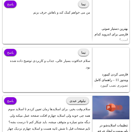
نیما
پاسخ
من می خواهم کمک کند و باهاش حرف بزنم
بهترین دستیار صوتی
فارسی برای اندروید کدام
است؟
نیما
پاسخ
سلام خداقوت بسیار عالی، جذاب و کاربردی توضیح داده شده
بود.
فارسی کردن کیبورد
ویندوز 11 – راهنمای کامل
تصویری نصب کیبورد
فارسی
نیلوفر عبدی
پاسخ
سلام وقت بخیر، برای اسلایدها زمان تعیین کردم تا اسلاید سوم
همه چی خوبه ولی اسلاید چهارم افکت صفحه عمل میکنه ولی
دیگه متنو نمیاره و متوقف میشه، باید چیکار کنم تا درست بشه؟
تنظیمات اسلایدشو در
تایم صفحات قبل تا شش ثانیه هست و اسلاید چهارم نزدیک چهار
پاورپوینت و ایجاد چرخه