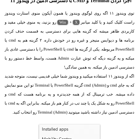
اجرا کردن Terminal و CMD با دسترسی ادمین در ویندوز 11
توی ویندوز ۱۱ اگه روی لوگوی ویندوز یا همون آیکون منوی استارت ویندوز
راست کلیک کنید و یا کلید میانبر
X
+
Win
رو بزنید، یه منوی خیلی مفید و
کاربردی ظاهر میشه که گزینه هایی برای دسترسی به قسمت حذف کردن
برنامه ها و دیوایس منیجر و غیره رو در خودش داره. ۲ گزینه هم به cmd یا
PowerShell مربوطه. یکی از گزینه ها cmd یا PowerShell را با دسترسی عادی باز
میکنه و یه گزینه دیگه که توش عبارت Admin هست، واسط خط دستور رو با
دسترسی ادمین باز میکنه. به همین سادگی!
اگه از ویندوز ۱۱ استفاده میکنید و ویندوز شما خیلی قدیمی نیست، متوجه شدید
که به جای cmd و cmd (Admin) گزینه PowerShell یا Terminal تو این منو نمایش
داده میشه. خب ترمینال که از همه جدیدتره و یه برنامه هست که cmd و
PowerShell رو به شکل یک یا چند تب در کنار هم باز میکنه. بنابراین اگه به cmd با
دسترسی ادمین نیاز داشته باشید میتونید Terminal (Admin) رو انتخاب کنید.