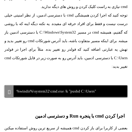
cmd نیازی به راست کلیک کردن و روش های دیگه ندارید.
توجه کنید که اجرا کردن همیشگی cmd با دسترسی ادمین، از نظر امنیتی خیلی
درست نیست و فقط برای افراد حرفه ای مفیده. یه نکته دیگه اینه که با روشی
که گفتیم، همیشه cmd در مسیر C:\Windows\System32 با دسترسی ادمین باز
میشه. برای اینکه مسیر متفاوت باشه، باید آدرس شورتکات cmd‌ رو تغییر بدید و
تهش یه عبارتی اضافه کنید که فولدر رو تغییر بده. مثلاً برای اجرا در فولدر
C:\Users با دسترسی ادمین، باید آدرس رو به صورت زیر در فایل شورتکات cmd
تغییر بدید:
%windir%\system32\cmd.exe /k "pushd C:\Users"
اجرا کردن cmd با پنجره Run و دسترسی ادمین
بعضی از کاربرا برای باز کردن cmd همیشه از سریع ترین روش استفاده میکنن