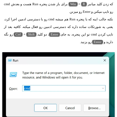
که زدن کلید میانبر
R
+
Win
برای باز شدن پنجره Run هست و بعدش cmd
رو تایپ میکنن و Enter رو میزنن.
نکته جالب اینه که با پنجره Run هم میشه cmd رو با دسترسی ادمین اجرا کرد،
یعنی یه شورتکات ساده داره که دسترسی ادمین رو فعال میکنه. کافیه بعد از
تایپ کردن cmd تو این پنجره، به جای
Enter
، دو کلید
Shift
+
Ctrl
رو نگه
دارید و
Enter
رو بزنید.