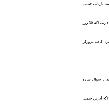
ت بازیابی جیمیل
خوشبختانه میشه اکانت گوگل یا جیمیل رو بازیابی کرد اما خبر بد اینه که فقط ۱ ماه وقت دارید. اگه 30 روز
یره. کافیه مرورگر
د تا سوال ساده
 اگه آدرس جیمیل