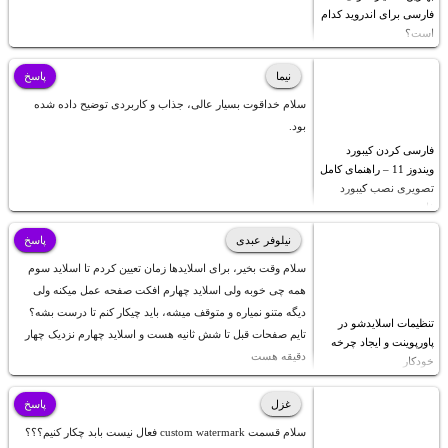
فارسی برای اندروید کدام
است؟
نیما
پاسخ
سلام خداقوت بسیار عالی، جذاب و کاربردی توضیح داده شده
بود.
فارسی کردن کیبورد
ویندوز 11 – راهنمای کامل
تصویری نصب کیبورد
فارسی
نیلوفر عبدی
پاسخ
سلام وقت بخیر، برای اسلایدها زمان تعیین کردم تا اسلاید سوم
همه چی خوبه ولی اسلاید چهارم افکت صفحه عمل میکنه ولی
دیگه متنو نمیاره و متوقف میشه، باید چیکار کنم تا درست بشه؟
تنظیمات اسلایدشو در
تایم صفحات قبل تا شش ثانیه هست و اسلاید چهارم نزدیک چهار
پاورپوینت و ایجاد چرخه
دقیقه هست
خودکار
غزل
پاسخ
سلام قسمت custom watermark فعال نیست بابد چکار کنیم؟؟؟