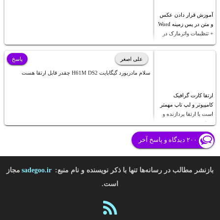
آموزش قرار دادن عکس
و متن در پس زمینه Word
+ تنظیمات واترمارک در
ورد
علی اصغر
پاسخ
سلام مادربورد گیگابایت H61M DS2 چقدر قابل ارتقا هست
ارتقا کارت گرافیک
کامپیوتر و لپ تاپ مهمتر
است یا ارتقا پردازنده و
رم؟
۲۰۰ دیدگاه و پاسخ آخر
بازنشر مطالب در رسانه‌ها تنها با ذکر نویسنده و نام منبع:
sadegoo.ir
مجاز
است.