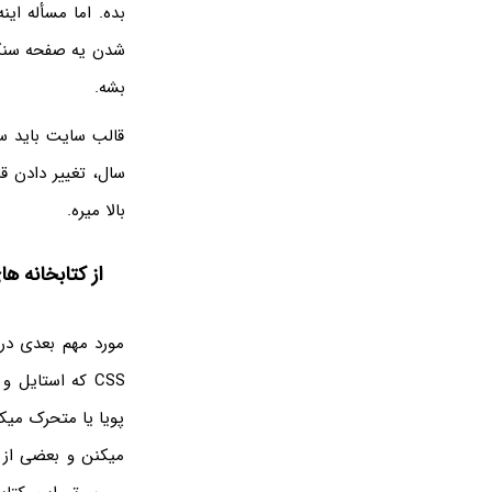
بده. اما مسأله ای
شدن یه صفحه سنگی
بشه.
قالب سایت باید س
سال، تغییر دادن
بالا میره.
از کتابخانه 
مورد مهم بعدی د
پویا یا متحرک میکن
میکنن و بعضی از 