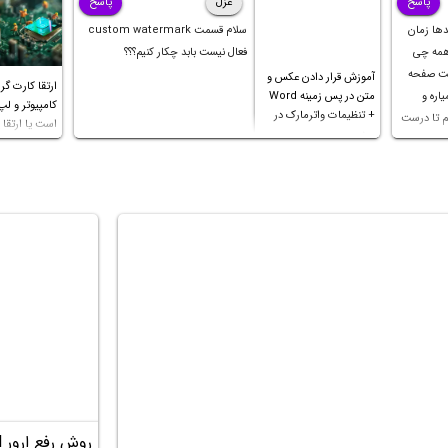
پاسخ
غزل
پاسخ
screen. It will minimize the Xbox Game Bar
دها زمان
سلام قسمت custom watermark
but keep the Performance overlay pinned on
 همه چی
فعال نیست بابد چکار کنیم؟؟؟
کت صفحه
the screen.
آموزش قرار دادن عکس و
ارتقا کارت گر
اره و
متن در پس زمینه Word
کامپیوتر و لپ
+ تنظیمات واترمارک در
م تا درست
است یا ارتقا پ
ورد
 ثانیه
ک چهار
2. USING NVIDIA GEFORCE EXPERIENCE
download and install it. Here’s how to use
the app:
Step 1: Open the NVIDIA GeForce
Experience app.