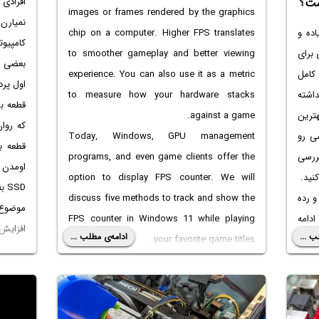
افرادی
ست؟
images or frames rendered by the graphics
نمیار
chip on a computer. Higher FPS translates
اده و
کامپیوت
to smoother gameplay and better viewing
 برای
بعضی ق
experience. You can also use it as a metric
 کامل
to measure how your hardware stacks
اشته
against a game.
هترین
که روا
Today, Windows, GPU management
سی رو
قطعه ب
programs, and even game clients offer the
بررسی
اومدن و
option to display FPS counter. We will
نید.
SSD به جای هارددیسک هم خیلی موثره.
discuss five methods to track and show the
و رده
موضوع ا
FPS counter in Windows 11 while playing
ادامه
افزایش 
ب ...
ادامه‌ی مطلب ...
your favorite game titles.
کردن
cpu
1. USING THE XBOX GAME BAR
همراه
کارت گ
Xbox Game Bar is baked into Windows 10
ممکنه 
and Windows 11. So, you don’t need to
اولویت 