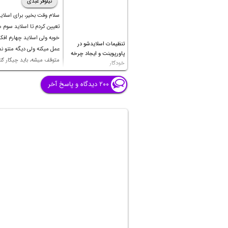
نیلوفر عبدی
سلام وقت بخیر، برای اسلای
تعیین کردم تا اسلاید سوم
خوبه ولی اسلاید چهارم اف
تنظیمات اسلایدشو در
عمل میکنه ولی دیگه متنو نمی
پاورپوینت و ایجاد چرخه
متوقف میشه، باید چیکار کن
خودکار
بشه؟ تایم صفحات قبل تا شش
هست و اسلاید چهارم نزدی
۲۰۰ دیدگاه و پاسخ آخر
دقیقه هست