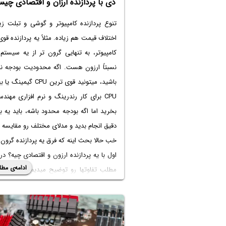
دی با پردازنده ارزان و اقتصادی چی
تنوع پردازنده کامپیوتر و گوشی و تبلت زی
اختلاف قیمت هم زیاده. مثلاً یه پردازنده قوی
کامپیوتر، به تنهایی گرون تر از یه سیستم
نسبتاً ارزون هست. اگه محدودیت بودجه ند
باشید، میتونید
قوی ترین CPU گیمینگ
یا ب
CPU برای کار رندرینگ و نرم افزاری مهند
بخرید اما اگه بودجه محدود باشه، باید یه 
دقیق انجام بدید و مدلای مختلف رو مقایسه ک
خب حالا بحث اینه که فرق یه پردازنده گرون 
اول با یه پردازنده ارزون و اقتصادی چیه؟ در 
ادامه‌ی مطل
مطلب تفاوتها رو توضیح میدیم تا انتخاب 
پردازنده براتون ساده تر بشه. با ساده‌گو 
باشید.