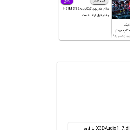
علی اصغر
پاسخ
سلام مادربورد گیگابایت H61M DS2
چقدر قابل ارتقا هست
افیک
 تاپ مهمتر
ردازنده و رم؟
روش رفع ارور X3DAudio1_7.dll یا ارور