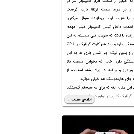
 که خیلی از سخت افزار کامپیوتر سر در
ن و در مورد
قیمت ارتقا کارت گرافیک
ر
یا هزینه ارتقا پردازنده سوال میکنن.
طعات داخل کیس کامپیوتر خیلی مهمه:
اول پردازنده یا cpu که سرعت کلی سیستم به این
قطعه بستگی داره و بعد هم کارت گرافیک یا GPU
ن و بدون تیک اجرا شدن بازی ها به این
ستگی داره. خب اگه بخواین سرعت بالا
یندوز و برنامه ها زیاد بشه، استفاده از
ین مقاله اینه که برای یه سیستم گیمینگ،
گرافیک کامپیوتر
اولویت داره یا بهتره که
ادامه‌ی مطلب ...
 رو عوض کنیم؟ معمولاً جواب اینه که ارتقا
رافیک مهمتره ولی در بعضی از سیستما
سی پی یو یا رم خیلی ضعیف باشه و
ارتقای پردازنده کامپیوتر باشه. در ادامه