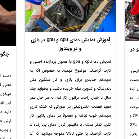
install it separately to show the FPS counter
مطلب د
in Windows 11. You can use the Xbox Game
اول کارت
Bar to capture gameplay photos, record
videos, and track game performance.
Here’s how to see FPS on screen using
آموزش نمایش دمای cpu و gpu در بازی
Xbox Game Bar:
و در ویندوز
 در
چگون
نمایش دما cpu و gpu یا همون پردازنده اصلی و
Step 1: Launch any Game on your PC.
کارت گرافیک، موضوع مهمیه، به خصوص اگه یه
کیس،
Step 2: Press the Windows + G keyboard
دسته ا
سیستم جدیدی برای بازی و کار سنگین مثل
بوست
shortcut to open the Xbox Game Bar.
معنی ک
رندرینگ و تدوین فیلم خریده باشید و بخواید چند
اینه
Step 3: Click on the Performance icon
میخورید
سال با خیال راحت براتون کار کنه. به هر حال عمر
لی به
(monitor) to launch the overlay. You will see
این قاب
مفید قطعات الکترونیکی در صورتی که خنک کاری
سرعت
metrics in a small window.
سیستم خوب نباشه و معمولاً در دمای بالایی کار
ثابتی داشتن، اما الان هم پردازنده یا همون CPU و
ازش خو
کنن، کمتر میشه. با مانیتور کردن دمای پردازنده یا
همین‌طور پردازنده گرافیکی یا مخفف بگیم، GPU
و ویبره
کارت گرافیک یا حتی SSD متوجه میشید که آیا
یعنی
در ادا