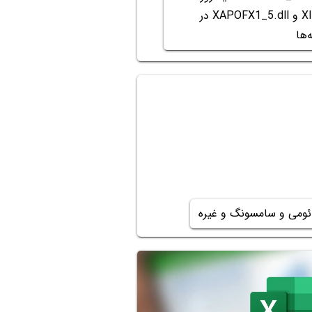
XINPUT1_3.dll و XAPOFX1_5.dll در
‌ها
ئومی و سامسونگ و غیره