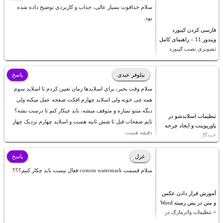
سلام خداقوت بسیار عالی، جذاب و کاربردی توضیح داده شده
بود.
فارسی کردن کیبورد
ویندوز 11 – راهنمای کامل
تصویری نصب کیبورد
فارسی
نیلوفر عبدی
پاسخ
سلام وقت بخیر، برای اسلایدها زمان تعیین کردم تا اسلاید سوم
همه چی خوبه ولی اسلاید چهارم افکت صفحه عمل میکنه ولی
دیگه متنو نمیاره و متوقف میشه، باید چیکار کنم تا درست بشه؟
تنظیمات اسلایدشو در
تایم صفحات قبل تا شش ثانیه هست و اسلاید چهارم نزدیک چهار
پاورپوینت و ایجاد چرخه
دقیقه هست
خودکار
غزل
پاسخ
سلام قسمت custom watermark فعال نیست بابد چکار کنیم؟؟؟
آموزش قرار دادن عکس
و متن در پس زمینه Word
+ تنظیمات واترمارک در
ورد