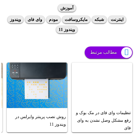
آموزش
اینترنت
شبکه
مایکروسافت
مودم
وای فای
ویندوز
ویندوز 11
مطالب مرتبط
تنظیمات وای فای در مک بوک و
ر
روش نصب پرینتر وایرلس در
رفع مشکل وصل نشدن به وای
و
ویندوز 11
فای
د