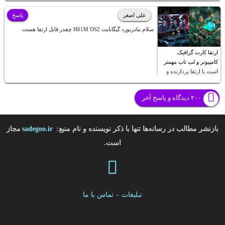
علی اصغر
پاسخ
سلام مادربورد گیگابایت H61M DS2 چقدر قابل ارتقا هست
ارتقا کارت گرافیک
کامپیوتر و لپ تاپ مهمتر
است یا ارتقا پردازنده و
رم؟
۲۰۰ دیدگاه و پاسخ آخر
بازنشر مطالب در رسانه‌ها تنها با ذکر نویسنده و نام منبع:
sadegoo.ir
مجاز
است.
تبلیغات
-
تماس با ما