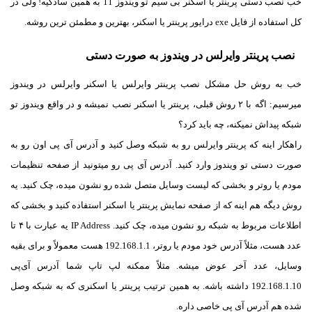
خب نصب دستی پرینتر یا اسکنر بی سیم تو ویندوز 11 به همین سادگیه! ولی در
کل استفاده از فایل exe درایور پرینتر یا اسکنر، بهترین و مطمئن ترین روشه.
نصب پرینتر وایرلس در ویندوز به صورت دستی
خب به روش حل مشکل نصب پرینتر وایرلس یا اسکنر وایرلس در ویندوز
میرسیم: اگه با ۲ روش قبلی، پرینتر یا اسکنر نصب نمیشه و در واقع ویندوز تو
شبکه پیداش نمیکنه، چه باید کرد؟
راهکار اینه که پرینتر وایرلس رو به شبکه وصل کنید و آدرس آی پی اون رو به
صورت دستی تو ویندوز وارد کنید. آدرس آی پی رو میتونید از صفحه تنظیمات
مودم یا روتر و بخشی که لیست وسایل متصل شده رو نشون میده، چک کنید. یه
روش دیگه هم اینه که از صفحه نمایش پرینتر یا اسکنر استفاده کنید و بخشی که
اطلاعات مربوط به شبکه رو نشون میده، چک کنید. IP Address یه عبارت با ۴ تا
عدد هست، مثلاً آدرس خود مودم یا روتر، 192.168.1.1 هست معمولاً و برای بقیه
وسایل، عدد آخر عوض میشه. مثلاً ممکنه لپ تاپ شما آدرس آی‌پی
192.168.1.10 داشته باشه. به همین ترتیب پرینتر یا اسکنری که به شبکه وصل
شده هم آدرس آی پی خاصی داره.