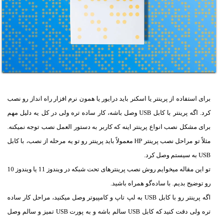
برای استفاده از پرینتر یا اسکنر باید درایور یا همون نرم افزار راه انداز رو نصب
کرد. اگه پرینتر با کابل USB وصل باشه، کار ساده تره ولی در کل یه دلیل مهم
برای مشکل نصب انواع پرینتر اینه که کاربر به دستور العمل نصب توجه نمیکنه.
مثلاً تو مراحل نصب پرینتر HP معمولاً باید پرینتر رو تو یه مرحله از نصب، با کابل
USB به سیستم وصل کرد.
تو این مقاله میخوایم روش نصب پرینترهای تحت شبکه در ویندوز 11 یا ویندوز 10
رو توضیح بدیم. با ساده‌گو همراه باشید.
اگه پرینتر رو با کابل USB به لپ تاپ و کامپیوتر وصل میکنید، مراحل کار ساده
تره ولی دقت کنید که کابل USB سالم باشه و به پورت USB تمیز و سالم وصل