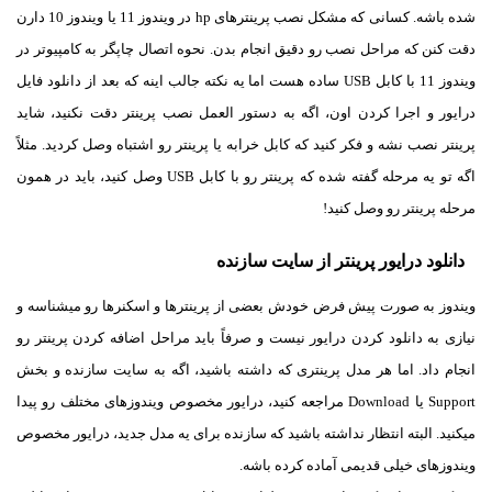
شده باشه. کسانی که مشکل نصب پرینترهای hp در ویندوز 11 یا ویندوز 10 دارن
دقت کنن که مراحل نصب رو دقیق انجام بدن. نحوه اتصال چاپگر به کامپیوتر در
ویندوز 11 با کابل USB ساده هست اما یه نکته جالب اینه که بعد از دانلود فایل
درایور و اجرا کردن اون، اگه به دستور العمل نصب پرینتر دقت نکنید، شاید
پرینتر نصب نشه و فکر کنید که کابل خرابه یا پرینتر رو اشتباه وصل کردید. مثلاً
اگه تو یه مرحله گفته شده که پرینتر رو با کابل USB وصل کنید، باید در همون
مرحله پرینتر رو وصل کنید!
دانلود درایور پرینتر از سایت سازنده
ویندوز به صورت پیش فرض خودش بعضی از پرینترها و اسکنرها رو میشناسه و
نیازی به دانلود کردن درایور نیست و صرفاً باید مراحل اضافه کردن پرینتر رو
انجام داد. اما هر مدل پرینتری که داشته باشید، اگه به سایت سازنده و بخش
Support یا Download مراجعه کنید، درایور مخصوص ویندوزهای مختلف رو پیدا
میکنید. البته انتظار نداشته باشید که سازنده برای یه مدل جدید، درایور مخصوص
ویندوزهای خیلی قدیمی آماده کرده باشه.