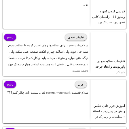
بود.
فارسی کردن کیبورد
ویندوز 11 – راهنمای کامل
تصویری نصب کیبورد
فارسی
نیلوفر عبدی
پاسخ
سلام وقت بخیر، برای اسلایدها زمان تعیین کردم تا اسلاید سوم
همه چی خوبه ولی اسلاید چهارم افکت صفحه عمل میکنه ولی
دیگه متنو نمیاره و متوقف میشه، باید چیکار کنم تا درست بشه؟
تنظیمات اسلایدشو در
تایم صفحات قبل تا شش ثانیه هست و اسلاید چهارم نزدیک چهار
پاورپوینت و ایجاد چرخه
دقیقه هست
خودکار
غزل
پاسخ
سلام قسمت custom watermark فعال نیست بابد چکار کنیم؟؟؟
آموزش قرار دادن عکس
و متن در پس زمینه Word
+ تنظیمات واترمارک در
ورد