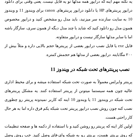
یه نکته مهم اینه که درایور همه مدلها تو یه فایل نیست. یعنی وقتی برای دانلود
درایور پرینترهای HP یا دانلود درایور پرینترهای canon برای ویندوز 11 و ویندوز
10 به سایت سازنده سر میزنید، باید مدل رو مشخص کنید و درایور مخصوص
همون مدل رو دانلود کنید که شاید با چند مدل دیگه از همون سری، سازگار باشه
اما با سایر مدلها سازگار نیست و درایور متفاوته.
فایل exe یا فایل نصب درایور بعضی از پرینترها حجم بالایی داره و مثلاً بیش از
۲۰۰ مگابایته. درایور بعضی از مدلها هم حجمش کمتره.
نصب پرینترهای تحت شبکه در ویندوز 11
پرینتر وایرلس معمولاً به صورت تحت شبکه استفاده میشه و برای محیط اداری
عالیه چون همه سیستما میتونن از پرینتر استفاده کنند. یه مشکل پرینترهای
تحت شبکه در ویندوز 11 یا ویندوز 10 اینه که کاربر نمیدونه پرینتر رو چطوری
نصب کنه چون روش نصب درایور پرینتر تحت شبکه یکم فرق داره اما به هر حال
کار راحتی هست.
اولین کار اینه که پرینتر رو روشن کنید و با استفاده از دکمه ها و صفحه تنظیمات
که روی پرینتر هست، پرینتر رو به شبکه وای-فای وصل کنید. خب روش وصل