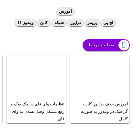
آموزش
اچ پی
پرینتر
درایور
شبکه
کانن
ویندوز 11
مطالب مرتبط
آموزش حذف درایور کارت
تنظیمات وای فای در مک بوک و
د
گرافیک در ویندوز به صورت
رفع مشکل وصل نشدن به وای
وی
کامل
فای