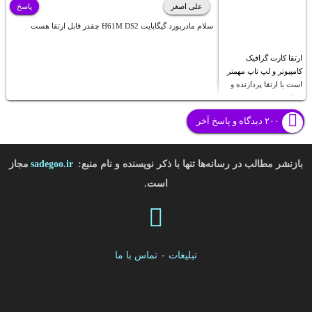
علی اصغر
پاسخ
سلام مادربورد گیگابایت H61M DS2 چقدر قابل ارتقا هست
ارتقا کارت گرافیک
کامپیوتر و لپ تاپ مهمتر
است یا ارتقا پردازنده و
رم؟
۲۰۰ دیدگاه و پاسخ آخر
بازنشر مطالب در رسانه‌ها تنها با ذکر نویسنده و نام منبع:
sadegoo.ir
مجاز
است.
تبلیغات
-
تماس با ما