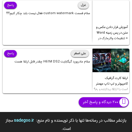
غزل
پاسخ
سلام قسمت custom watermark فعال نیست بابد چکار کنیم؟؟؟
آموزش قرار دادن عکس و
متن در پس زمینه Word
+ تنظیمات واترمارک در
ورد
علی اصغر
پاسخ
سلام مادربورد گیگابایت H61M DS2 چقدر قابل ارتقا هست
ارتقا کارت گرافیک
کامپیوتر و لپ تاپ مهمتر
است یا ارتقا پردازنده و رم؟
۲۰۰ دیدگاه و پاسخ آخر
بازنشر مطالب در رسانه‌ها تنها با ذکر نویسنده و نام منبع:
sadegoo.ir
مجاز
است.