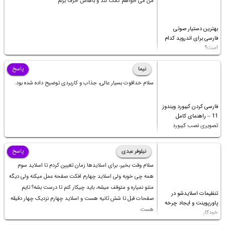
من می خواهم کمک کند و باهاش حرف بزنم
بهترین دستیار صوتی
فارسی برای اندروید کدام
است؟
نیما
پاسخ
سلام خداقوت بسیار عالی، جذاب و کاربردی توضیح داده شده بود.
فارسی کردن کیبورد ویندوز
11 – راهنمای کامل
تصویری نصب کیبورد
فارسی
نیلوفر عبدی
پاسخ
سلام وقت بخیر، برای اسلایدها زمان تعیین کردم تا اسلاید سوم
همه چی خوبه ولی اسلاید چهارم افکت صفحه عمل میکنه ولی دیگه
متنو نمیاره و متوقف میشه، باید چیکار کنم تا درست بشه؟ تایم
تنظیمات اسلایدشو در
صفحات قبل تا شش ثانیه هست و اسلاید چهارم نزدیک چهار دقیقه
پاورپوینت و ایجاد چرخه
هست
خودکار