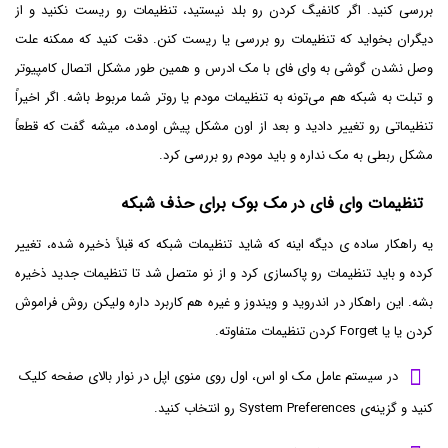
بررسی کنید. اگر کانفیگ کردن رو بلد نیستید، تنظیمات رو ریست نکنید و از
دیگران بخواید که تنظیمات رو بررسی یا ریست کنن. دقت کنید که ممکنه علت
وصل نشدن گوشی به وای فای با مک ادرس و همین طور مشکل اتصال کامپیوتر
و تبلت به شبکه هم می‌تونه به تنظیمات مودم یا روتر شما مربوط باشه. اگر اخیراً
تنظیماتی رو تغییر دادید و بعد از اون مشکل پیش اومده، میشه گفت که قطعاً
مشکل ربطی به مک نداره و باید مودم رو بررسی کرد.
تنظیمات وای فای در مک بوک برای حذف شبکه
یه راهکار ساده ی دیگه اینه که شاید تنظیمات شبکه که قبلاً ذخیره شده، تغییر
کرده و باید تنظیمات رو پاکسازی کرد و از نو متصل شد تا تنظیمات جدید ذخیره
بشه. این راهکار در اندروید و ویندوز و غیره هم کاربرد داره ولیکن روش فراموش
کردن یا یا Forget کردن تنظیمات متفاوته.
در سیستم عامل مک او اس، اول روی منوی اپل در نوار بالای صفحه کلیک
کنید و گزینه‌ی System Preferences رو انتخاب کنید.