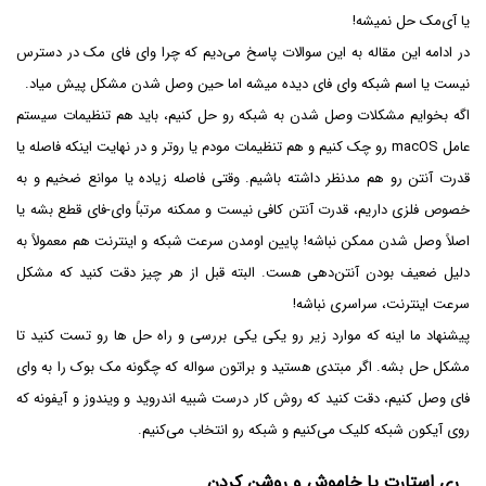
یا آی‌مک حل نمیشه!
در ادامه این مقاله به این سوالات پاسخ می‌دیم که چرا وای فای مک در دسترس
نیست یا اسم شبکه وای فای دیده میشه اما حین وصل شدن مشکل پیش میاد.
اگه بخوایم مشکلات وصل شدن به شبکه رو حل کنیم، باید هم تنظیمات سیستم
عامل macOS رو چک کنیم و هم تنظیمات مودم یا روتر و در نهایت اینکه فاصله یا
قدرت آنتن رو هم مدنظر داشته باشیم. وقتی فاصله زیاده یا موانع ضخیم و به
خصوص فلزی داریم، قدرت آنتن کافی نیست و ممکنه مرتباً وای-فای قطع بشه یا
اصلاً وصل شدن ممکن نباشه! پایین اومدن سرعت شبکه و اینترنت هم معمولاً به
دلیل ضعیف بودن آنتن‌دهی هست. البته قبل از هر چیز دقت کنید که مشکل
سرعت اینترنت، سراسری نباشه!
پیشنهاد ما اینه که موارد زیر رو یکی یکی بررسی و راه حل ها رو تست کنید تا
مشکل حل بشه. اگر مبتدی هستید و براتون سواله که چگونه مک بوک را به وای
فای وصل کنیم، دقت کنید که روش کار درست شبیه اندروید و ویندوز و آیفونه که
روی آیکون شبکه کلیک می‌کنیم و شبکه رو انتخاب می‌کنیم.
ری استارت یا خاموش و روشن کردن