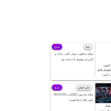
نیما
پاسخ
سلام خداقوت بسیار عالی، جذاب و
کاربردی توضیح داده شده بود.
یبورد
ز 11 – راهنمای کامل
کیبورد
علی اصغر
پاسخ
سلام مادربورد گیگابایت H61M DS2
چقدر قابل ارتقا هست
رافیک
 تاپ مهمتر