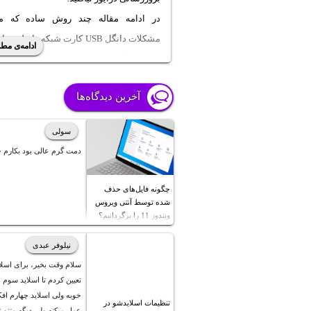
در ادامه مقاله چند روش ساده که معم
مشکلات دانگل USB کارت شبکه وایرلس
ادامه‌ی مطل
بی‌سیم و کیبورد بی‌سیم و دسته بازی بی‌س
حل میکنه، توضیح می‌دیم. با ما باشید تا ب
آخرین دیدگاه‌ها
بهترین روش‌های رفع مشکل دانگل USB چیه.
سولی
دمت گرم عالی بود بکارم خ
چگونه فایل‌های حذف
شده توسط آنتی ویروس
ویندوز 11 را برگردانیم؟
نیلوفر عبدی
سلام وقت بخیر، برای اسلا
تعیین کردم تا اسلاید سوم
خوبه ولی اسلاید چهارم ا
تنظیمات اسلایدشو در
عمل میکنه ولی دیگه متنو نم