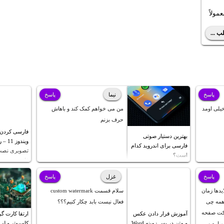
ولاً
 یا موس
ب ...
یم رو
بینیم
پاسخ
نیما
پاسخ
یلی اومد
من می خواهم کمک کند و باهاش
حرف بزنم
فارسی کردن ک
بهترین دستیار صوتی
ویندو
فارسی برای اندروید کدام
تصویری نصب 
است؟
فارسی
پاسخ
غزل
پاسخ
یدها زمان
سلام قسمت custom watermark
 همه چی
فعال نیست بابد چکار کنیم؟؟؟
فکت صفحه
آموزش قرار دادن عکس
ارتقا کارت گ
و متن در پس زمینه Word
کامپیوتر و لپ
یاره و