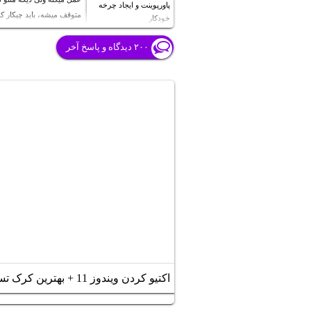
پاورپوینت و ایجاد چرخه
متوقف میشه، باید چیکار کنم
خودکار
درست بشه؟ تایم صفحات قب
شش ثانیه هست و اسلاید چ
۲۰۰ دیدگاه و پاسخ آخر
نزدیک چهار دقیقه هست
اکتیو کردن ویندوز 11 + بهترین کرک تست شده