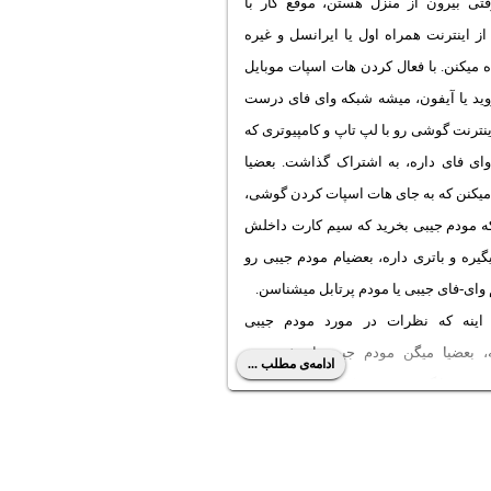
وقتی بیرون از منزل هستن، موقع کار با
ز اینترنت همراه اول یا ایرانسل و غیره
 میکنن. با فعال کردن هات اسپات موبایل
روید یا آیفون، میشه شبکه وای فای درست
ینترنت گوشی رو با لپ تاپ و کامپیوتری که
وای فای داره، به اشتراک گذاشت. بعضیا
میکنن که به جای هات اسپات کردن گوشی،
که مودم جیبی بخرید که سیم کارت داخلش
گیره و باتری داره، بعضیام مودم جیبی رو
وای-فای جیبی یا مودم پرتابل میشناسن.
اینه که
نظرات در مورد مودم جیبی
ه، بعضیا میگن مودم جیبی ارزش خرید
ادامه‌ی مطلب ...
 میشه با گوشی همون کار رو انجام داد. تو
لب در مورد مزایا و
معایب مودم جیبی
نیم. اگه قصد خرید مودم جیبی ندارید هم
این مطلب رو بخونید تا اشکالی که هات