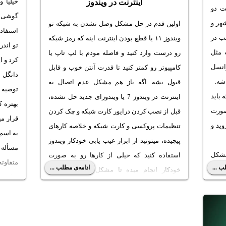
خیلیا 
اینترنت در ویندوز
ت دو
گوشی ا
هر و
اولین قدم در حل مشکل وصل نشدن به شبکه تو
استفاده
خب در
ویندوز ۱۱ یا قطع بودن اینترنت اینه که رمز شبکه
تو اند
 مثل
رو درست وارد کنید و فاصله مودم با لپ تاپ یا
کرد و ا
رانسل
کامپیوتر رو کمتر کنید تا قدرت آنتن خوب و قابل
دانگل 
اشه.
قبول بشه. اگه باز هم
مشکل عدم اتصال به
توصیه 
باید
اینترنت در ویندوز 7
یا ویندوزای جدید حل نشده،
بهتره 
صورت
قبل از نصب کردن درایور کارت شبکه و چک کردن
قرار می
وید و
تنظیمات پروکسی و کارت شبکه و خلاصه کارهای
به اسم 
پیچیده، میتونید از ابزار عیب یابی خودکار ویندوز
مسأله 
مشکل
استفاده کنید که خیلی از کارها رو به صورت
متفاوت
ب ...
ادامه‌ی مطلب ...
. با
خودکار انجام میده تا مشکل حل بشه. البته
نداره و
همیشه جواب نمیده اما به هر حال استفاده کردن
این مط
ازش ساده هست.
بحث میک
در ادامه نحوه عیب یابی و تعمیر خودکار مشکلات
بهتره 