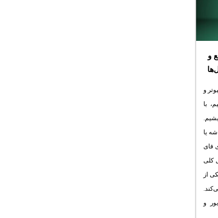
اینترنت و شبکه در ویندوز ۱۱ رو به صورت کامل و
اسپات ک
تصویری توضیح میدیم. با ساده‌گو همراه باشید.
بشه.
 و
ها
وتر و
، با
شیم.
ه یا
 فای
ل کلی
کی از
کند.
ور و