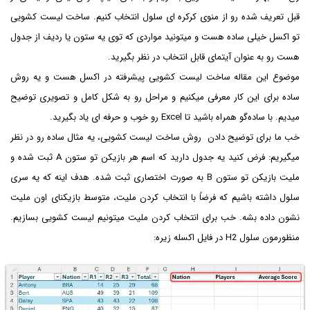
قبل تعریف شده رو از منوی کرکره ای سلول انتخاب کنیم. ساخت لیست کشویی
تو اکسل خیلی ساده هست و میتونید مواردی که توی یه ستون یا ردیف از جدول
هست رو به عنوان آیتمای قابل انتخاب در نظر بگیرید.
موضوع این مقاله ساخت لیست کشویی پیشرفته در اکسل هست و یه روش
ساده برای این کار معرفی میکنیم و مراحل رو به شکل کامل و تصویری توضیح
میدیم. با ساده‌گو همراه باشید تا Excel رو خوب و حرفه ای یاد بگیرید.
خب ما برای توضیح دادن روش ساخت لیست کشویی، یه مثال ساده رو در نظر
میگیریم: فرض کنید یه جدول دارید که اسم هر بازیکن تو ستون A ثبت شده و
ملیت بازیکن تو ستون B به صورت اختصاری ثبت شده. هدف اینه که یه سری
سلول داشته باشیم که فرضاً با انتخاب کردن ملیت، متوسط بازیکنای اون ملیت
نشون داده بشه. خب برای انتخاب کردن ملیت میتونیم لیست کشویی بسازیم.
منظورمون سلول H2 در فایل اکسله زیره: