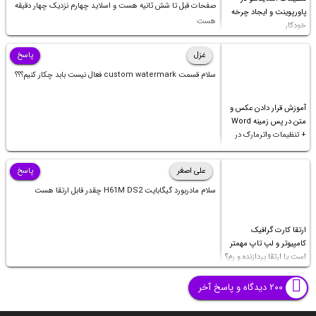
صفحات قبل تا شش ثانیه هست و اسلاید چهارم نزدیک چهار دقیقه
پاورپوینت و ایجاد چرخه
هست
خودکار
غزل
پاسخ
سلام قسمت custom watermark فعال نیست بابد چکار کنیم؟؟؟
آموزش قرار دادن عکس و
متن در پس زمینه Word
+ تنظیمات واترمارک در
ورد
علی اصغر
پاسخ
سلام مادربورد گیگابایت H61M DS2 چقدر قابل ارتقا هست
ارتقا کارت گرافیک
کامپیوتر و لپ تاپ مهمتر
است یا ارتقا پردازنده و رم؟
۲۰۰ دیدگاه و پاسخ آخر