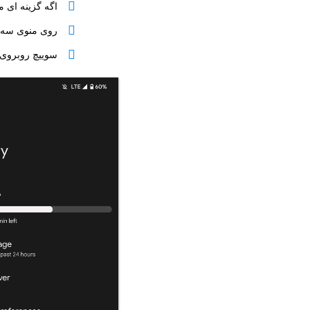
اگه گزینه ای مثل Background usage limits در سامسونگ موجوده، ا
روی منوی سه نقطه بزنید و tery
سوییچ روبروی Adaptive Battery رو خاموش کنی