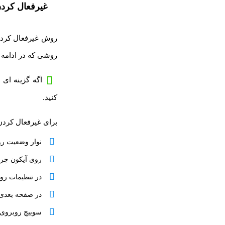
غیرفعال کردن
روش غیرفعال کردن 
روشی که در ادامه 
اگه گزینه ای 
کنید.
برای غیرفعال کردن
نوار وضعیت رو 
روی آیکون چرخدنده بز
در تنظیمات روی گزینه Battery
در صفحه بعدی روی گزینه ای 
سوییچ روبروی Adaptive Battery یا Battery Saver رو خاموش کن