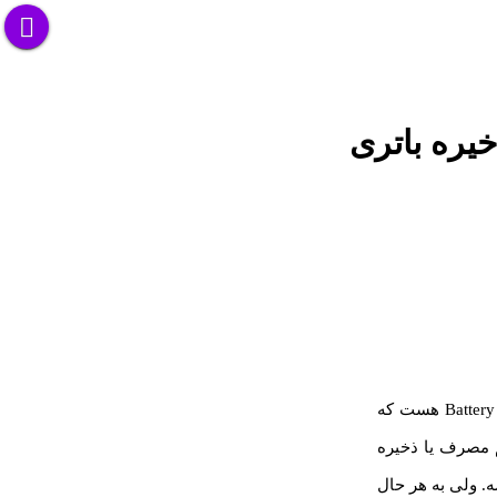
یره باتری
یه قابلیتی که توی همه گوشی ها و تبلت های امروزی هست، حالت ذخیره باتری یا Battery Saver هست که
 مصرف یا ذخیره
ا Battery Optimizer استفاده شده باشه. ولی به هر حال