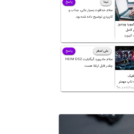
نیما
پاسخ
سلام خداقوت بسیار عالی، جذاب و
کاربردی توضیح داده شده بود.
بورد ویندوز
ی کامل
کیبورد
علی اصغر
پاسخ
سلام مادربورد گیگابایت H61M DS2
چقدر قابل ارتقا هست
افیک
 تاپ مهمتر
ردازنده و رم؟