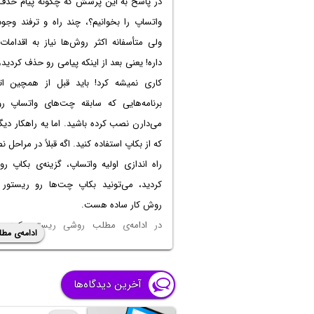
در پاسخ به این پرسش که چگونه پیام حذف
واتساپ را بخوانیم؟، چند راه و ترفند وجود
ولی متأسفانه اکثر روش‌ها نیاز به اقدامات
داره! یعنی بعد از اینکه پیامی رو حذف کردید،
کاری نمیشه کرد! باید قبل از همچین اتف
برنامه‌هایی که سابقه چت‌های واتساپ رو
می‌دارن نصب کرده باشید. اما یه راهکار دیگه
که از بکاپ استفاده کنید. اگه قبلاً در مراحل 
راه اندازی اولیه واتساپ، گزینه‌ی بکاپ رو
کردید، می‌تونید بکاپ چت‌ها رو ریستور ک
روش کار ساده هست.
در ادامه‌ی مطلب روشی ریستور کردن 
ادامه‌ی مطل
چت‌های واتساپ رو توضیح می‌دیم. اگر آ
دارید و دنبال روش خواندن پیام های حذف
آخرین دیدگاه‌ها
واتساپ در ایفون هستید و همین‌طور اگه 
اندروید دارید و سوالتون ایه که چگونه پیا