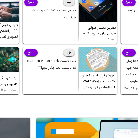
پاسخ
نیما
پاسخ
با ما
لی اومد
من می خواهم کمک کند و باهاش
حرف بزنم
فارسی کردن کی
بهترین دستیار صوتی
11 – راهنما
فارسی برای اندروید کدام
تصویری نصب 
است؟
فارسی
پاسخ
غزل
پاسخ
دها زمان
سلام قسمت custom watermark
 همه چی
فعال نیست بابد چکار کنیم؟؟؟
کت صفحه
آموزش قرار دادن عکس و
ارتقا کارت گر
اره و
متن در پس زمینه Word
کامپیوتر و لپ
+ تنظیمات واترمارک در
م تا درست
است یا ارتقا پ
ورد
 ثانیه
ک چهار