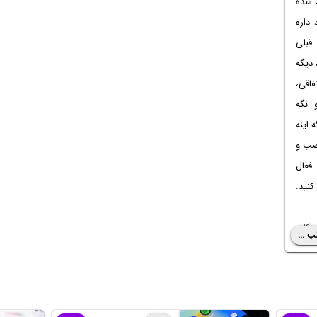
 شده
 داره
 قبلی
 دیگه
اقی،
 نگه
 اینه
نصب و
 فعال
نید.
بکاپ
ب ...
یفون
 شده
گوشی
م های