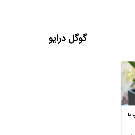
گوگل درایو
 با