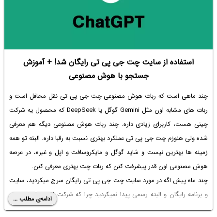
استفاده از سایت چت جی پی تی رایگان شد! + آموزش
جستجو با هوش مصنوعی
چند ماهی است که ربات هوش مصنوعی چت جی پی تی نقل محافل است و
ربات های مشابه اون مثل Gemini گوگل یا DeepSeek که محصول یه شرکت
چینی هست، کاربرای زیادی داره. چند ربات هوش مصنوعی دیگه هم معرفی
شده ولی هنوزم چت جی پی تی عملکرد بهتری نسبت به رقبا داره. البته تو همه
زمینه ها بهترین نیست و شاید گوگل و مایکروسافت و اپل و غیره، در عرصه
هوش مصنوعی اون قدر پیشرفت کنن که ربات چت بهتری معرفی کنن.
چند ماه پیش اگه در مورد
سایت چت جی پی تی رایگان
سرچ میکردید، سایت
و برنامه رایگان و البته رسمی پیدا نمیکردید چرا که شرکت OpenAI یا همون
ادامه‌ی مطلب ...
طراح چت جی پی تی، ساختن حساب کاربری برای استفاده از ChatGPT رو