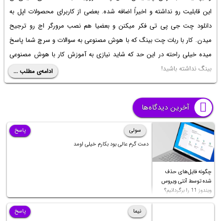
این قابلیت رو نداشته و اخیراً اضافه شده. بعضی از کاربرای محصولات اپل به
دانلود چت جی پی تی
فکر میکنن و بعضیا هم نصب مرورگر اج رو ترجیح
میدن. کار با ربات چت بینگ که با هوش مصنوعی به سوالات و سرچ شما پاسخ
میده خیلی راحته در این حد که شاید نیازی به آموزش کار با
هوش مصنوعی
بینگ
نداشته باشید!
ادامه‌ی مطلب ...
موضوع این مطلب نحوه دسترسی به ربات چت Bing GPT در آیفون و آیپد از
طریق مرورگر Microsoft Edge هست. ادامه مطلب رو بخونید تا موضوع
آخرین دیدگاه‌ها
براتون روشن بشه.
سولی
پاسخ
دمت گرم عالی بود بکارم خیلی اومد
چگونه فایل‌های حذف
شده توسط آنتی ویروس
ویندوز 11 را برگردانیم؟
نیما
پاسخ