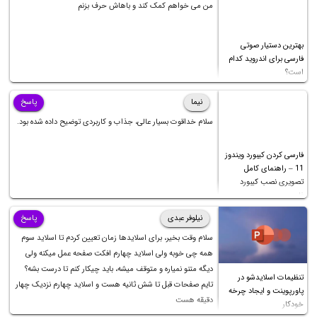
من می خواهم کمک کند و باهاش حرف بزنم
بهترین دستیار صوتی
فارسی برای اندروید کدام
است؟
نیما
پاسخ
سلام خداقوت بسیار عالی، جذاب و کاربردی توضیح داده شده بود.
فارسی کردن کیبورد ویندوز
11 – راهنمای کامل
تصویری نصب کیبورد
فارسی
نیلوفر عبدی
پاسخ
سلام وقت بخیر، برای اسلایدها زمان تعیین کردم تا اسلاید سوم
همه چی خوبه ولی اسلاید چهارم افکت صفحه عمل میکنه ولی
دیگه متنو نمیاره و متوقف میشه، باید چیکار کنم تا درست بشه؟
تنظیمات اسلایدشو در
تایم صفحات قبل تا شش ثانیه هست و اسلاید چهارم نزدیک چهار
پاورپوینت و ایجاد چرخه
دقیقه هست
خودکار