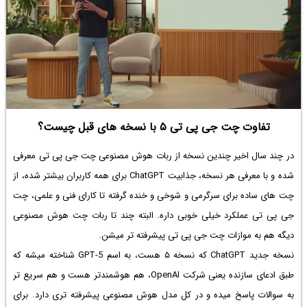
تفاوت چت جی پی تی ۵ با نسخه های قبل چیست؟
در چند سال اخیر چندین نسخه از ربات هوش مصنوعی چت جی پی تی معرفی
شده و با معرفی هر نسخه، جذابیت ChatGPT برای همه کاربران بیشتر شده، از
چت های ساده برای سرگرمی و شوخی و خنده گرفته تا کارای فنی و علمی، چت
جی پی تی عملکرد خیلی خوبی داره. البته چند تا ربات چت هوش مصنوعی
دیگه هم به موازات چت جی پی تی پیشرفته تر میشن.
نسخه جدید ChatGPT که نسخه ۵ هست، به اسم GPT-5 شناخته میشه که
طبق ادعای سازنده یعنی شرکت OpenAI، هم هوشمندتر هست و هم سریع تر
به سوالات پاسخ میده و در کل مدل هوش مصنوعی پیشرفته تری دارد. برای