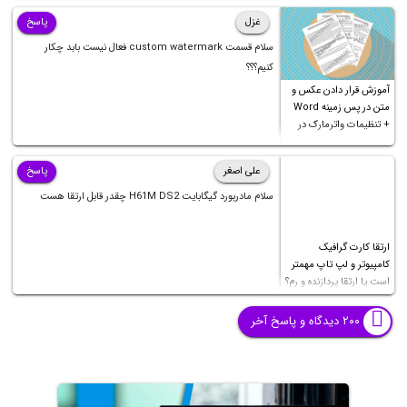
غزل
پاسخ
سلام قسمت custom watermark فعال نیست بابد چکار
کنیم؟؟؟
آموزش قرار دادن عکس و
متن در پس زمینه Word
+ تنظیمات واترمارک در
ورد
علی اصغر
پاسخ
سلام مادربورد گیگابایت H61M DS2 چقدر قابل ارتقا هست
ارتقا کارت گرافیک
کامپیوتر و لپ تاپ مهمتر
است یا ارتقا پردازنده و رم؟
۲۰۰ دیدگاه و پاسخ آخر