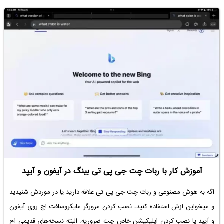
ضروری کرده بود. خبر خوش اینه که دیگه نیازی به لاگین و هزینه کردن وجود
نداره و اصلاً نیازی به حساب کاربری نیست! میتونید به صورت کاملاً رایگان از
سایت چت جی پی تی برای سرچ کردن استفاده کنید. در ادامه روش کار رو
توضیح میدیم.
آموزش کار با ربات چت جی پی تی بینگ در آیفون و آیپد
اگه به هوش مصنوعی و
ربات چت جی پی تی
علاقه دارید یا در موردش شنیدید
و میخواین ازش استفاده کنید، نصب کردن مرورگر مایکروسافت اج روی آیفون
و آیپد یا نصب کردن اپلیکیشن خاص چت ضروریه. البته نسخه‌های قدیمی اج