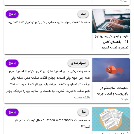
است؟
نیما
پاسخ
سلام خداقوت بسیار عالی، جذاب و کاربردی توضیح داده شده بود.
فارسی کردن کیبورد ویندوز
11 – راهنمای کامل
تصویری نصب کیبورد
فارسی
نیلوفر عبدی
پاسخ
سلام وقت بخیر، برای اسلایدها زمان تعیین کردم تا اسلاید سوم
همه چی خوبه ولی اسلاید چهارم افکت صفحه عمل میکنه ولی
دیگه متنو نمیاره و متوقف میشه، باید چیکار کنم تا درست بشه؟
تنظیمات اسلایدشو در
تایم صفحات قبل تا شش ثانیه هست و اسلاید چهارم نزدیک چهار
پاورپوینت و ایجاد چرخه
دقیقه هست
خودکار
غزل
پاسخ
سلام قسمت custom watermark فعال نیست بابد چکار
کنیم؟؟؟