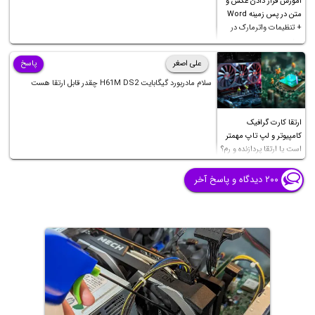
آموزش قرار دادن عکس و
متن در پس زمینه Word
+ تنظیمات واترمارک در
ورد
علی اصغر
پاسخ
سلام مادربورد گیگابایت H61M DS2 چقدر قابل ارتقا هست
ارتقا کارت گرافیک
کامپیوتر و لپ تاپ مهمتر
است یا ارتقا پردازنده و رم؟
۲۰۰ دیدگاه و پاسخ آخر