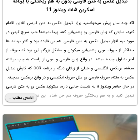
تبدیل عکس به متن فارسی بدون به هم ریختگی با برنامه
اسکرین شات ویندوز 11
اگه چند سال پیش میخواستید برای
تبدیل عکس به متن فارسی آنلاین
اقدام
کنید، سایتی که زبان فارسی رو پشتیبانی کنه، پیدا نمیشد! خب سرچ کردن در
مورد
نرم افزار تبدیل عکس به متن فارسی
هم بی فایده بود و اکثر برنامه ها
حداکثر از حروف عربی پشتیبانی میکردن و مشکل بزرگتر این بود که حروف از
آخر به اول چیده میشد. در واقع زبان فارسی و عربی از راست به چپ نوشته
میشه، برعکس انگلیسی و خیلی از زبانای دیگه و برنامه OCR که کارش تبدیل
عکس به متنه، حروف فارسی رو مثل حروف انگلیسی و در واقع برعکس میچینه.
در حال حاضر ویندوز ۱۱ یه قابلیت جالبی داره، میتونید عکس رو به متن فارسی
تبدیل کنید و به هم ریختگی حروف هم حل شده. این قابلیت کاربرد زیادی
ادامه‌ی مطلب ...
داره، مثلاً اگه حدف تبدیل PDF به متن فارسی بدون به هم ریختگی باشه،
میتونید از صفحات و بخشای موردنظر تو فایل PDF بگیرید، عکسا رو به متن
فارسی تبدیل کنید و یه فایل پی دی اف جدید درست کنید.
در ادامه روش
تبدیل عکس به متن فارسی رایگان
بدون نصب هیچ برنامه