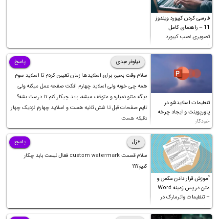
فارسی کردن کیبورد ویندوز
11 – راهنمای کامل
تصویری نصب کیبورد
فارسی
نیلوفر عبدی
پاسخ
سلام وقت بخیر، برای اسلایدها زمان تعیین کردم تا اسلاید سوم
همه چی خوبه ولی اسلاید چهارم افکت صفحه عمل میکنه ولی
دیگه متنو نمیاره و متوقف میشه، باید چیکار کنم تا درست بشه؟
تنظیمات اسلایدشو در
تایم صفحات قبل تا شش ثانیه هست و اسلاید چهارم نزدیک چهار
پاورپوینت و ایجاد چرخه
دقیقه هست
خودکار
غزل
پاسخ
سلام قسمت custom watermark فعال نیست بابد چکار
کنیم؟؟؟
آموزش قرار دادن عکس و
متن در پس زمینه Word
+ تنظیمات واترمارک در
ورد