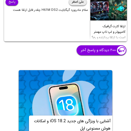
علی اصغر
پاسخ
سلام مادربورد گیگابایت H61M DS2 چقدر قابل ارتقا هست
ارتقا کارت گرافیک
کامپیوتر و لپ تاپ مهمتر
است یا ارتقا پردازنده و رم؟
۲۰۰ دیدگاه و پاسخ آخر
آشنایی با ویژگی های جدید iOS 18.2 و امکانات
هوش مصنوعی اپل