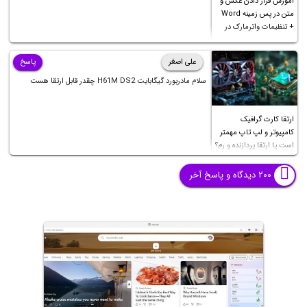
آموزش قرار دادن عکس و
متن در پس زمینه Word
+ تنظیمات واترمارک در
ورد
علی اصغر
پاسخ
سلام مادربورد گیگابایت H61M DS2 چقدر قابل ارتقا هست
ارتقا کارت گرافیک
کامپیوتر و لپ تاپ مهمتر
است یا ارتقا پردازنده و رم؟
۲۰۰ دیدگاه و پاسخ آخر