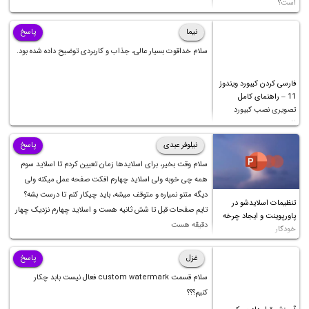
است؟
نیما
پاسخ
سلام خداقوت بسیار عالی، جذاب و کاربردی توضیح داده شده بود.
فارسی کردن کیبورد ویندوز
11 – راهنمای کامل
تصویری نصب کیبورد
فارسی
نیلوفر عبدی
پاسخ
سلام وقت بخیر، برای اسلایدها زمان تعیین کردم تا اسلاید سوم
همه چی خوبه ولی اسلاید چهارم افکت صفحه عمل میکنه ولی
دیگه متنو نمیاره و متوقف میشه، باید چیکار کنم تا درست بشه؟
تنظیمات اسلایدشو در
تایم صفحات قبل تا شش ثانیه هست و اسلاید چهارم نزدیک چهار
پاورپوینت و ایجاد چرخه
دقیقه هست
خودکار
غزل
پاسخ
سلام قسمت custom watermark فعال نیست بابد چکار
کنیم؟؟؟