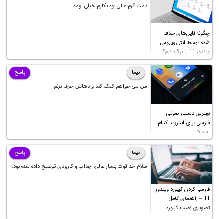
دمت گرم عالی بود بکارم خیلی اومد
چگونه فایل‌های حذف
شده توسط آنتی ویروس
ویندوز 11 را برگردانیم؟
نیما
پاسخ
من می خواهم کمک کند و باهاش حرف بزنم
بهترین دستیار صوتی
فارسی برای اندروید کدام
است؟
نیما
پاسخ
سلام خداقوت بسیار عالی، جذاب و کاربردی توضیح داده شده بود.
فارسی کردن کیبورد ویندوز
11 – راهنمای کامل
تصویری نصب کیبورد
فارسی