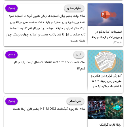
نیلوفر عبدی
پاسخ
سلام وقت بخیر، برای اسلایدها زمان تعیین کردم تا اسلاید سوم
همه چی خوبه ولی اسلاید چهارم افکت صفحه عمل میکنه ولی
دیگه متنو نمیاره و متوقف میشه، باید چیکار کنم تا درست بشه؟
تنظیمات اسلایدشو در
تایم صفحات قبل تا شش ثانیه هست و اسلاید چهارم نزدیک چهار
پاورپوینت و ایجاد چرخه
دقیقه هست
خودکار
غزل
پاسخ
سلام قسمت custom watermark فعال نیست بابد چکار
کنیم؟؟؟
آموزش قرار دادن عکس و
متن در پس زمینه Word
+ تنظیمات واترمارک در
ورد
علی اصغر
پاسخ
سلام مادربورد گیگابایت H61M DS2 چقدر قابل ارتقا هست
ارتقا کارت گرافیک