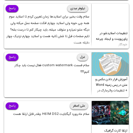
نیلوفر عبدی
پاسخ
سلام وقت بخیر، برای اسلایدها زمان تعیین کردم تا اسلاید سوم
همه چی خوبه ولی اسلاید چهارم افکت صفحه عمل میکنه ولی
دیگه متنو نمیاره و متوقف میشه، باید چیکار کنم تا درست بشه؟
تنظیمات اسلایدشو در
تایم صفحات قبل تا شش ثانیه هست و اسلاید چهارم نزدیک چهار
پاورپوینت و ایجاد چرخه
دقیقه هست
خودکار
غزل
پاسخ
سلام قسمت custom watermark فعال نیست بابد چکار
کنیم؟؟؟
آموزش قرار دادن عکس و
متن در پس زمینه Word
+ تنظیمات واترمارک در
ورد
علی اصغر
پاسخ
سلام مادربورد گیگابایت H61M DS2 چقدر قابل ارتقا هست
ارتقا کارت گرافیک