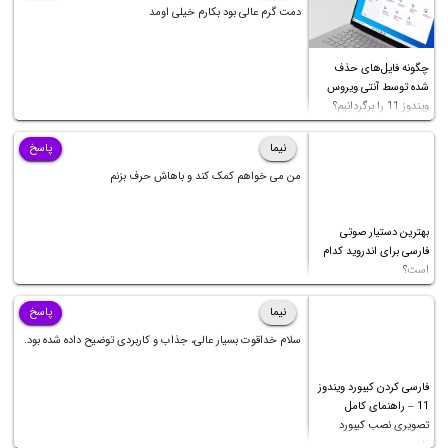
دمت گرم عالی بود بکارم خیلی اومد
چگونه فایل‌های حذف
شده توسط آنتی ویروس
ویندوز 11 را برگردانیم؟
نیما
پاسخ
من می خواهم کمک کند و باهاش حرف بزنم
بهترین دستیار صوتی
فارسی برای اندروید کدام
است؟
نیما
پاسخ
سلام خداقوت بسیار عالی، جذاب و کاربردی توضیح داده شده بود.
فارسی کردن کیبورد ویندوز
11 – راهنمای کامل
تصویری نصب کیبورد
فارسی