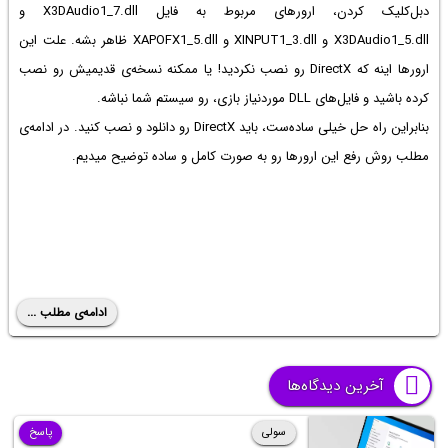
دبل‌کلیک کردن، ارورهای مربوط به فایل X3DAudio1_7.dll و
X3DAudio1_5.dll و XINPUT1_3.dll و XAPOFX1_5.dll ظاهر بشه. علت این
ارورها اینه که DirectX رو نصب نکردید! یا ممکنه نسخه‌ی قدیمیش رو نصب
کرده باشید و فایل‌های DLL موردنیاز بازی، رو سیستم شما نباشه.
بنابراین راه حل خیلی ساده‌ست، باید DirectX رو دانلود و نصب کنید. در ادامه‌ی
مطلب روش رفع این ارورها رو به صورت کامل و ساده توضیح میدیم.
ادامه‌ی مطلب ...
آخرین دیدگاه‌ها
سولی
پاسخ