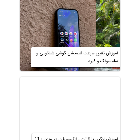
آموزش تغییر سرعت انیمیشن گوشی شیائومی و
سامسونگ و غیره
آموزش لاگین با اکانت مایکروسافت در ویندوز 11