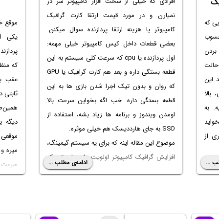
افرادی که خیلی از سخت افزار کامپیوتر سر در
یک
نمیارن و در مورد
قیمت ارتقا کارت گرافیک
ی که
موقع خ
کامپیوتر
یا هزینه ارتقا پردازنده سوال میکنن.
حسوب
یکی از
بعضی قطعات داخل کیس کامپیوتر خیلی مهمه:
بردن
پردازن
اول پردازنده یا cpu که سرعت کلی سیستم به این
حالت
که منظو
قطعه بستگی داره و بعد هم کارت گرافیک یا GPU
د این
عقب بر
که روان و بدون تیک اجرا شدن بازی ها به این
ی،
بالا
قطعه بستگی داره. خب اگه بخواین سرعت بالا
. به
اومدن ویندوز و برنامه ها زیاد بشه، استفاده از
واید
دیگه ی
SSD به جای هارددیسک هم خیلی موثره.
ری از
موقعی ک
موضوع این مقاله اینه که برای یه سیستم گیمینگ،
میره و
افزایش گرافیک کامپیوتر
اولویت داره یا بهتره که
ب ...
ادامه‌ی مطلب ...
 بردن
سرعت ه
cpu رو عوض کنیم؟ معمولاً جواب اینه که ارتقا
 تو
باعث ک
کارت گرافیک مهمتره ولی در بعضی از سیستما
ا هم
پردازند
ممکنه سی پی یو یا رم خیلی ضعیف باشه و
ه‌گو
در ادام
اولویت ارتقای پردازنده کامپیوتر باشه. در ادامه