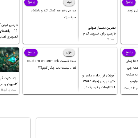
کیس یا
پاسخ
نیما
پاسخ
مطلب در مورد پاسخ این سوال بحث میکنیم که
کارت گ
لی اومد
من می خواهم کمک کند و باهاش
اول کارت گرافیک رو ارتقا بدیم یا پردازنده و یا رم؟
حرف بزنم
ساده‌گو
فارسی کردن کی
ساده بر
بهترین دستیار صوتی
11 – راهنما
فارسی برای اندروید کدام
تصویری نصب 
است؟
فارسی
پاسخ
غزل
پاسخ
دها زمان
سلام قسمت custom watermark
 همه چی
فعال نیست بابد چکار کنیم؟؟؟
کت صفحه
آموزش قرار دادن عکس و
ارتقا کارت گر
اره و
متن در پس زمینه Word
کامپیوتر و لپ
+ تنظیمات واترمارک در
م تا درست
است یا ارتقا پ
ورد
 ثانیه
ک چهار