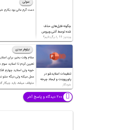
همراه باشید.
سولی
دمت گرم عالی بود بکارم خی
چگونه فایل‌های حذف
شده توسط آنتی ویروس
ویندوز 11 را برگردانیم؟
نیلوفر عبدی
سلام وقت بخیر، برای اسلای
تعیین کردم تا اسلاید سوم
خوبه ولی اسلاید چهارم اف
تنظیمات اسلایدشو در
عمل میکنه ولی دیگه متنو نمی
پاورپوینت و ایجاد چرخه
متوقف میشه، باید چیکار کن
خودکار
بشه؟ تایم صفحات قبل تا شش
هست و اسلاید چهارم نزدی
۲۰۰ دیدگاه و پاسخ آخر
دقیقه هست