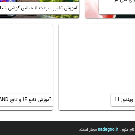
آموزش تغییر سرعت انیمیشن گوشی شیا
ندوز 11
آموزش تابع IF و تابع AND و OR در اکسل
نام منبع:
sadegoo.ir
مجاز است.