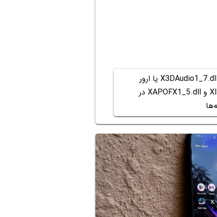
روش رفع ارور X3DAudio1_7.dll یا ارور
XINPUT1_3.dll و XAPOFX1_5.dll در
‌ها