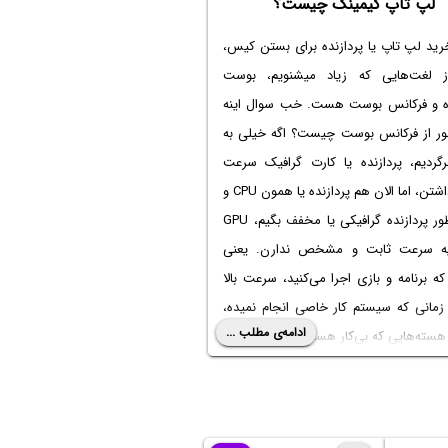
لپ تاپ گیمینگ چیست؟
رید لپ تاپ یا پردازنده برای بستن کیس،
 لغت‌هایی که زیاد میشنویم، بوست
ده و فرکانس بوست هست. خب سوال اینه
ر از
فرکانس بوست چیست
؟ اگه خیلی به
گردیم، پردازنده یا کارت گرافیک سرعت
ثابتی داشتن، اما الان هم پردازنده یا همون CPU و
همین‌طور پردازنده گرافیکی یا مخفف بگیم، GPU
ه سرعت ثابت و مشخص ندارن. یعنی
ه برنامه و بازی اجرا می‌کنید، سرعت بالا
 زمانی که سیستم کار خاصی انجام نمیده،
ادامه‌ی مطلب ...
سته‌هایی که بی‌کار هست، کم میشه. این
متر شدن مصرف برق و باتری میشه و البته
ه کمتر گرما تولید میکنه و داغ میشه.
ه در مورد اینکه
Boost چیست
و چرا تو