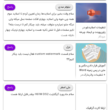
نیلوفر عبدی
پاسخ
سلام وقت بخیر، برای اسلایدها زمان تعیین کردم تا اسلاید سوم
همه چی خوبه ولی اسلاید چهارم افکت صفحه عمل میکنه ولی
دیگه متنو نمیاره و متوقف میشه، باید چیکار کنم تا درست بشه؟
تنظیمات اسلایدشو در
تایم صفحات قبل تا شش ثانیه هست و اسلاید چهارم نزدیک چهار
پاورپوینت و ایجاد چرخه
دقیقه هست
خودکار
غزل
پاسخ
سلام قسمت custom watermark فعال نیست بابد چکار
کنیم؟؟؟
آموزش قرار دادن عکس و
متن در پس زمینه Word
+ تنظیمات واترمارک در
ورد
علی اصغر
پاسخ
سلام مادربورد گیگابایت H61M DS2 چقدر قابل ارتقا هست
ارتقا کارت گرافیک