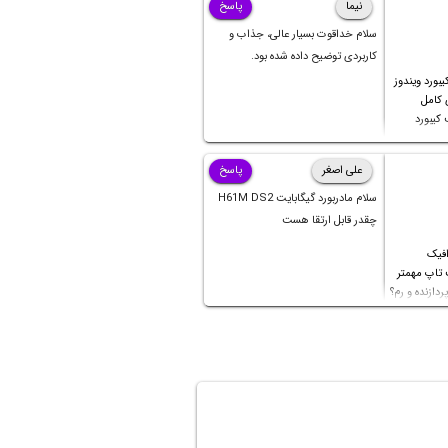
نیما
پاسخ
سلام خداقوت بسیار عالی، جذاب و
کاربردی توضیح داده شده بود.
بورد ویندوز
ی کامل
کیبورد
علی اصغر
پاسخ
سلام مادربورد گیگابایت H61M DS2
چقدر قابل ارتقا هست
افیک
 تاپ مهمتر
ردازنده و رم؟