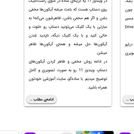
در ویندوز 11 یه گزینه‌ی ساده در منوی راست‌کلیک
م شما پر بشه،
روی دستاپ هست که باعث میشه آیکون‌ها مخفی
د چون
بشن و اگر هم مخفی باشن، ظاهرشون می‌کنه! به
 اگه مسیر
عبارتی با یک کلیک می‌تونید دستاپ رو خلوت و
D رو به یه درایو دیگه مثل Drive D
خالی کنید و با یک کلیک دیگه، ناپدید شدن
آیکون‌ها حل میشه و همه‌ی آیکون‌ها ظاهر
درایو
میشن.
تصویری
در ادامه روش مخفی و ظاهر کردن آیکون‌های
دستاپ ویندوز 11 رو به صورت تصویری و کامل
توضیح میدیم. با ساده‌گو، سایت آموزشی خودتون
همراه باشید.
ب ...
ادامه‌ی مطلب ...