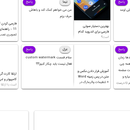
پاسخ
نیما
پاسخ
لی اومد
من می خواهم کمک کند و باهاش
حرف بزنم
فارسی کردن کی
بهترین دستیار صوتی
11 – راهنما
فارسی برای اندروید کدام
تصویری نصب 
است؟
فارسی
پاسخ
غزل
پاسخ
دها زمان
سلام قسمت custom watermark
 همه چی
فعال نیست بابد چکار کنیم؟؟؟
کت صفحه
آموزش قرار دادن عکس و
ارتقا کارت گر
اره و
متن در پس زمینه Word
کامپیوتر و لپ
+ تنظیمات واترمارک در
م تا درست
است یا ارتقا پ
ورد
 ثانیه
ک چهار