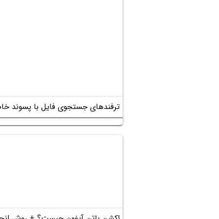
ترفندهای جستجوی فایل با پسوند خاص 
اکشن باتن آیفون چیست؟ + روش انجام