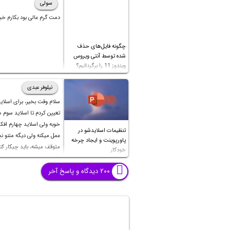
سولی
دمت گرم عالی بود بکارم خی
چگونه فایل‌های حذف
شده توسط آنتی ویروس
ویندوز 11 را برگردانیم؟
نیلوفر عبدی
سلام وقت بخیر، برای اسلای
تعیین کردم تا اسلاید سوم
خوبه ولی اسلاید چهارم اف
تنظیمات اسلایدشو در
عمل میکنه ولی دیگه متنو نمی
پاورپوینت و ایجاد چرخه
متوقف میشه، باید چیکار کن
خودکار
بشه؟ تایم صفحات قبل تا شش
هست و اسلاید چهارم نزدی
۲۰۰ دیدگاه و پاسخ آخر
دقیقه هست