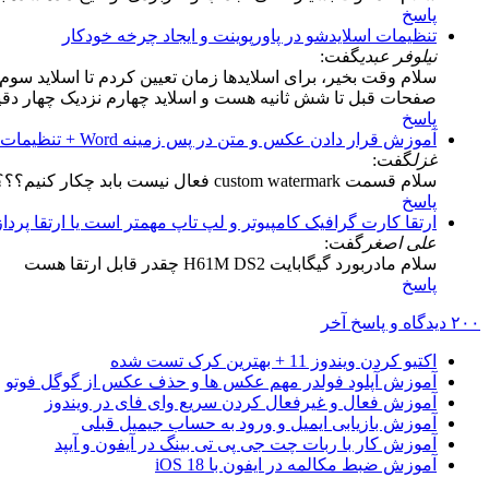
پاسخ
تنظیمات اسلایدشو در پاورپوینت و ایجاد چرخه خودکار
نیلوفر عبدی
گفت:
سلام وقت بخیر، برای اسلایدها زمان تعیین کردم تا اسلاید سو
صفحات قبل تا شش ثانیه هست و اسلاید چهارم نزدیک چهار د
پاسخ
آموزش قرار دادن عکس و متن در پس زمینه Word + تنظیمات واترمارک در ورد
غزل
گفت:
سلام قسمت custom watermark فعال نیست بابد چکار کنیم؟؟؟
پاسخ
ارتقا کارت گرافیک کامپیوتر و لپ تاپ مهمتر است یا ارتقا پردا
علی اصغر
گفت:
سلام مادربورد گیگابایت H61M DS2 چقدر قابل ارتقا هست
پاسخ
۲۰۰ دیدگاه و پاسخ آخر
اکتیو کردن ویندوز 11 + بهترین کرک تست شده
آموزش آپلود فولدر مهم عکس ها و حذف عکس از گوگل فوتو
آموزش فعال و غیرفعال کردن سریع وای فای در ویندوز
آموزش بازیابی ایمیل و ورود به حساب جیمیل قبلی
آموزش کار با ربات چت جی پی تی بینگ در آیفون و آیپد
آموزش ضبط مکالمه در ایفون با iOS 18