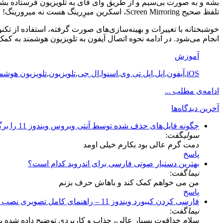
بشه و به صورت بی‌سیم و از طریق وای فای به تلویزیون فرستاده بشه
تلفظ صحیح Screen Mirroring، اسکرین میرِرینگ هست نه میرورینگ!
خوشبختانه با تغییرات و بهینه‌سازی‌های صورت گرفته، استفاده از تکنولوژی Chromecast گوگل و AirPlay اپل حتی ساده‌تر از قب
انجام می‌شود. در ادامه نحوه اتصال آیفون به تلویزیون هوشمند به کمک
آموزش
iOS
,
آیفون
,
اپل
,
اپل تی وی
,
اسنوا
,
ال جی
,
تلویزیون
,
تلویزیون هوشم
ادامه‌ی مطلب ...
آخرین دیدگاه‌ها
چگونه فایل‌های حذف شده توسط آنتی ویروس ویندوز 11 را برگردانیم؟
سولی
گفت:
دمت گرم عالی بود بکارم خیلی اومد
پاسخ
بهترین دستیار صوتی فارسی برای اندروید کدام است؟
نیما
گفت:
من می خواهم کمک کند و باهاش حرف بزنم
پاسخ
فارسی کردن کیبورد ویندوز 11 – راهنمای کامل تصویری نصب کیبورد فارسی
نیما
گفت:
سلام خداقوت بسیار عالی، جذاب و کاربردی توضیح داده شده بو