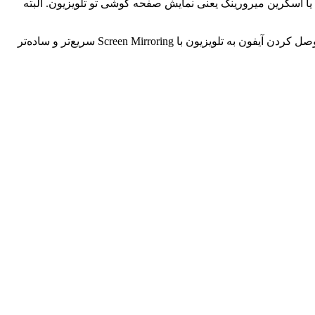
ا اسکرین میرورینگ یعنی نمایش صفحه گوشی تو تلویزیون. البته
ل كردن آيفون به تلویزیون با Screen Mirroring
سریع‌تر و ساده‌تر