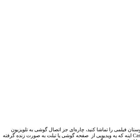
ستان فیلمی را تماشا کنید، چاره‌ای جز اتصال گوشی به تلویزیون
وجود نداره. البته نیازی به انتقال فیلم دانلود شده به فلش یا هارد نیست و می‌تونید خیی ساده از قابلیت Screen Cast استفاده کنید. منظور از Cast اینه که یه ویدیویی از صفحه گوشی یا تبلت به صورت زنده گرفته