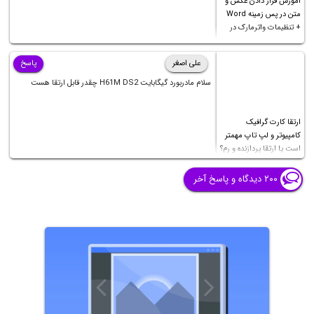
آموزش قرار دادن عکس و
متن در پس زمینه Word
+ تنظیمات واترمارک در
ورد
علی اصغر
پاسخ
سلام مادربورد گیگابایت H61M DS2 چقدر قابل ارتقا هست
ارتقا کارت گرافیک
کامپیوتر و لپ تاپ مهمتر
است یا ارتقا پردازنده و رم؟
۲۰۰ دیدگاه و پاسخ آخر