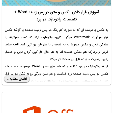
آموزش قرار دادن عکس و متن در پس زمینه Word +
تنظیمات واترمارک در ورد
به عکس یا نوشته ای که به صورت کم رنگ در پس زمینه صفحه یا گوشه عکس
قرار میگیره، Watermark میگن. کاربرد واترمارک اینه که کسی نمیتونه به
سادگی فایل و عکس مربوط به یه شخص یا سازمان رو کپی کنه. البته حذف
کردن واترمارک هم ممکن هست اما به هر حال کار کپی کردن فایل و انتشار
بدون رضایت سازنده فایل رو سخت تر میکنه.
گزینه
واترمارک در ورد 2007
و نسخه های بعدی Word موجوده، هم میشه
عکس تو پس زمینه صفحه ورد گذاشت و هم متن بزرگی رو به شکل مورب قرار
ادامه‌ی مطلب ...
داد. در ادامه مطلب روش
واترمارک در ورد 2010
به بعد که مشابه هست رو به
شکل کامل و تصویری توضیح میدیم.