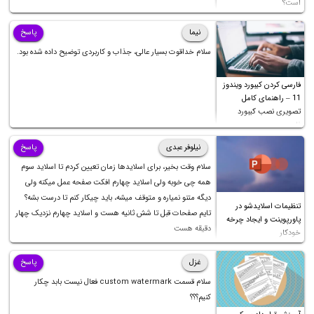
است؟
نیما
پاسخ
سلام خداقوت بسیار عالی، جذاب و کاربردی توضیح داده شده بود.
فارسی کردن کیبورد ویندوز
11 – راهنمای کامل
تصویری نصب کیبورد
فارسی
نیلوفر عبدی
پاسخ
سلام وقت بخیر، برای اسلایدها زمان تعیین کردم تا اسلاید سوم
همه چی خوبه ولی اسلاید چهارم افکت صفحه عمل میکنه ولی
دیگه متنو نمیاره و متوقف میشه، باید چیکار کنم تا درست بشه؟
تنظیمات اسلایدشو در
تایم صفحات قبل تا شش ثانیه هست و اسلاید چهارم نزدیک چهار
پاورپوینت و ایجاد چرخه
دقیقه هست
خودکار
غزل
پاسخ
سلام قسمت custom watermark فعال نیست بابد چکار
کنیم؟؟؟