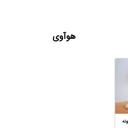
هوآوی
نه