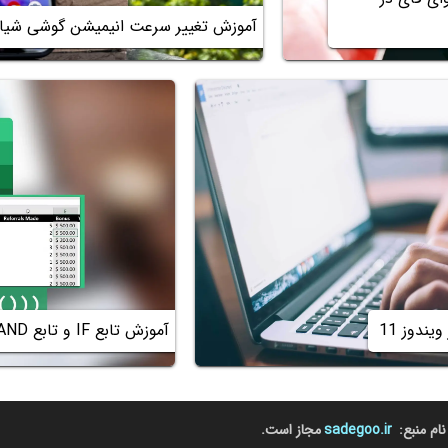
آموزش تغییر سرعت انیمیشن گوشی شیا
ندوز 11
آموزش تابع IF و تابع AND و OR در اکسل
نام منبع:
sadegoo.ir
مجاز است.