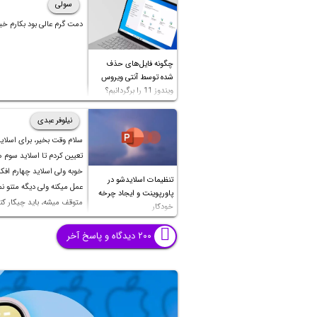
مقایسه کنیم تا پاسخ سوال روشن بشه. ب
سولی
باشید.
دمت گرم عالی بود بکارم خی
چگونه فایل‌های حذف
شده توسط آنتی ویروس
ویندوز 11 را برگردانیم؟
نیلوفر عبدی
سلام وقت بخیر، برای اسلای
تعیین کردم تا اسلاید سوم
خوبه ولی اسلاید چهارم اف
تنظیمات اسلایدشو در
عمل میکنه ولی دیگه متنو نمی
پاورپوینت و ایجاد چرخه
متوقف میشه، باید چیکار کن
خودکار
بشه؟ تایم صفحات قبل تا شش
هست و اسلاید چهارم نزدی
۲۰۰ دیدگاه و پاسخ آخر
دقیقه هست