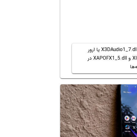
روش رفع ارور X3DAudio1_7.dll یا ارور
XINPUT1_3.dll و XAPOFX1_5.dll در
‌ها