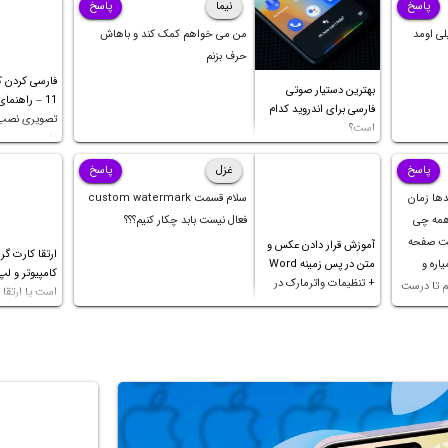
ا ما
پاسخ
نیما
پاسخ
لی اومد
من می خواهم کمک کند و باهاش
حرف بزنم
فارسی کردن کی
بهترین دستیار صوتی
11 – راهنما
فارسی برای اندروید کدام
تصویری نصب 
است؟
فارسی
پاسخ
غزل
پاسخ
دها زمان
سلام قسمت custom watermark
 همه چی
فعال نیست بابد چکار کنیم؟؟؟
کت صفحه
آموزش قرار دادن عکس و
ارتقا کارت گر
اره و
متن در پس زمینه Word
کامپیوتر و لپ
+ تنظیمات واترمارک در
م تا درست
است یا ارتقا پ
ورد
 ثانیه
ک چهار