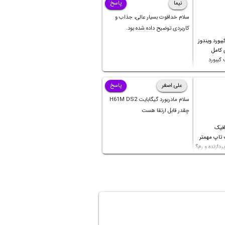
نیما
پاسخ
سلام خداقوت بسیار عالی، جذاب و
کاربردی توضیح داده شده بود.
بورد ویندوز
ی کامل
کیبورد
علی اصغر
پاسخ
سلام مادربورد گیگابایت H61M DS2
چقدر قابل ارتقا هست
افیک
 تاپ مهمتر
ردازنده و رم؟