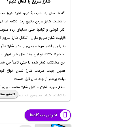
شارژ سریع را فعال کنیم؟
اگه ۱۵ سال به عقب برگردیم، شاید هیچ م
با قابلیت
شارژ سریع باتری
پیدا نکنیم اما این
اکثر گوشی و تبلتها حتی مدلهای رده متوس
قابلیت شارژ سریع دارن. اشکال شارژ سریع ای
به باتری فشار میاد و باتری و مدار شارژ داغ
اما خوشبختانه تو این چند سال با روشهای 
این مشکلات کمتر شده یا حتی کاملاً حل شده
همین جهت سرعت شارژ شدن انواع گو
تبلت بیشتر از چند سال قبل هست.
موقع خرید شارژر و کابل شارژ مناسب برای 
ادامه‌ی مطل
یا تبلت، خیلیا میپرسن که
فست شارژ چند 
است
و چه فست شارژی بخریم؟ در این م
میخوایم انواع شارژ سریع یا به قول معروف
آخرین دیدگاه‌ها
شارژ سامسونگ
و شیائومی و آیفون و غیر