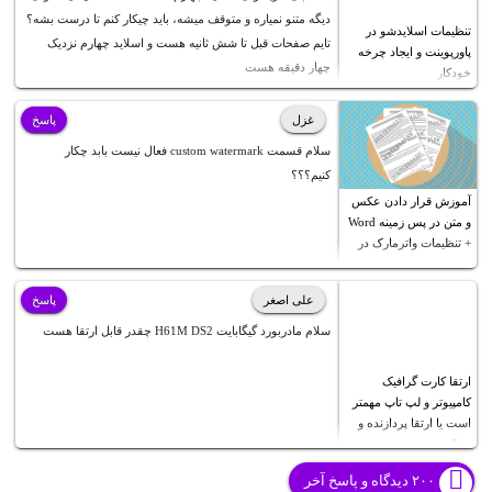
دیگه متنو نمیاره و متوقف میشه، باید چیکار کنم تا درست بشه؟
تنظیمات اسلایدشو در
تایم صفحات قبل تا شش ثانیه هست و اسلاید چهارم نزدیک
پاورپوینت و ایجاد چرخه
چهار دقیقه هست
خودکار
غزل
پاسخ
سلام قسمت custom watermark فعال نیست بابد چکار
کنیم؟؟؟
آموزش قرار دادن عکس
و متن در پس زمینه Word
+ تنظیمات واترمارک در
ورد
علی اصغر
پاسخ
سلام مادربورد گیگابایت H61M DS2 چقدر قابل ارتقا هست
ارتقا کارت گرافیک
کامپیوتر و لپ تاپ مهمتر
است یا ارتقا پردازنده و
رم؟
۲۰۰ دیدگاه و پاسخ آخر