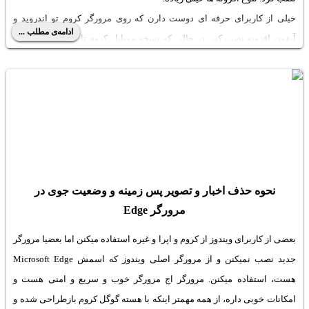
خیلی از کاربرای حرفه ای دوست دارن که روی مرورگر کروم تو اندروید و
ادامه‌ی مطلب ...
آیفون افزونه نصب کنن در حالی که نسخه موبایل کروم تا الان که وارد سال
۲۰۲۵ شدیم، همچنان این قابلیت رو نداره! چاره چیه؟ خب میشه از مرورگرهای
خاص که هسته مشترک با کروم دارن، استفاده کرد. در واقع روی نسخه موبایل
بعضی از این مرورگرا مثل یاندکس یا کیوی، میشه اکستنشن نصب کرد. خبر
خوش اینه که میتونید روی نسخه موبایل مایکروسافت اج هم افزونه نصب کنید!
البته نه هر افزونه ای. در ادامه با روش نصب افزونه و مواردی که همین حالا
میشه نصب کرد، آشنا میشیم.
نحوه حذف اخبار و تصویر پس زمینه و وضعیت جوی در
مرورگر Edge
بعضی از کاربرای ویندوز از کروم و اپرا و غیره استفاده میکنن اما بعضیا مرورگر
جدید نصب نمیکنن و از مرورگر اصلی ویندوز که اسمش Microsoft Edge
هست، استفاده میکنن. مرورگر اج مرورگر خوب و سریع و امنی هست و
امکانات خوبی داره، از همه مهمتر اینکه با هسته گوگل کروم بازطراحی شده و