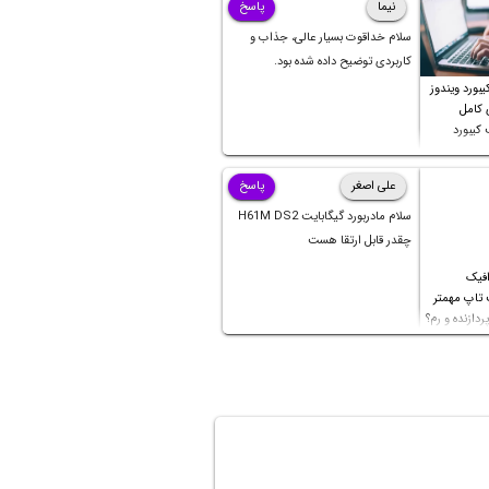
نیما
پاسخ
سلام خداقوت بسیار عالی، جذاب و
کاربردی توضیح داده شده بود.
بورد ویندوز
ی کامل
کیبورد
علی اصغر
پاسخ
سلام مادربورد گیگابایت H61M DS2
چقدر قابل ارتقا هست
افیک
 تاپ مهمتر
ردازنده و رم؟