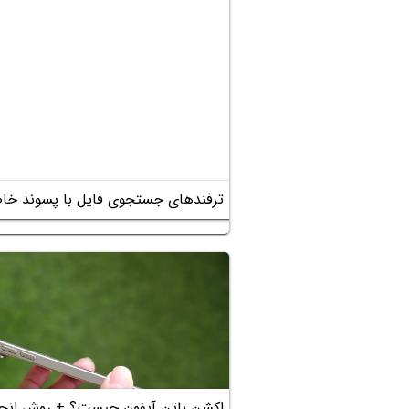
ترفندهای جستجوی فایل با پسوند خاص 
اکشن باتن آیفون چیست؟ + روش انجام