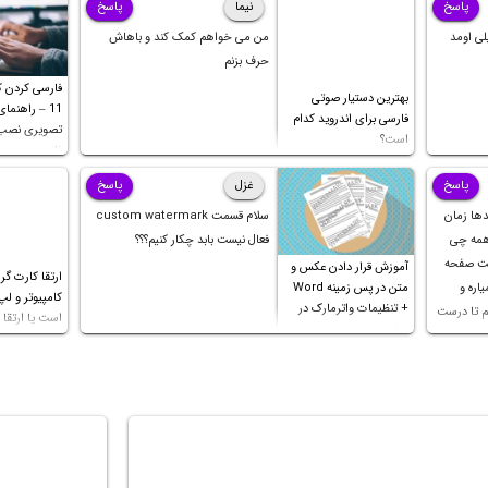
پاسخ
نیما
پاسخ
لی اومد
من می خواهم کمک کند و باهاش
حرف بزنم
فارسی کردن کی
بهترین دستیار صوتی
11 – راهنما
فارسی برای اندروید کدام
تصویری نصب 
است؟
فارسی
پاسخ
غزل
پاسخ
دها زمان
سلام قسمت custom watermark
 همه چی
فعال نیست بابد چکار کنیم؟؟؟
کت صفحه
آموزش قرار دادن عکس و
ارتقا کارت گر
اره و
متن در پس زمینه Word
کامپیوتر و لپ
+ تنظیمات واترمارک در
م تا درست
است یا ارتقا پ
ورد
 ثانیه
ک چهار