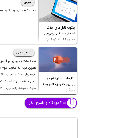
سولی
دمت گرم عالی بود بکارم خی
چگونه فایل‌های حذف
شده توسط آنتی ویروس
ویندوز 11 را برگردانیم؟
نیلوفر عبدی
سلام وقت بخیر، برای اسلای
تعیین کردم تا اسلاید سوم
خوبه ولی اسلاید چهارم اف
تنظیمات اسلایدشو در
عمل میکنه ولی دیگه متنو نمی
پاورپوینت و ایجاد چرخه
متوقف میشه، باید چیکار کن
خودکار
بشه؟ تایم صفحات قبل تا شش
هست و اسلاید چهارم نزدی
۲۰۰ دیدگاه و پاسخ آخر
دقیقه هست