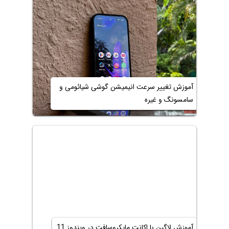
آموزش تغییر سرعت انیمیشن گوشی شیائومی و
سامسونگ و غیره
آموزش لاگین با اکانت مایکروسافت در ویندوز 11