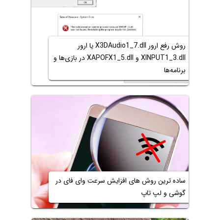
روش رفع ارور X3DAudio1_7.dll یا ارور
XINPUT1_3.dll و XAPOFX1_5.dll در بازی‌ها و
برنامه‌ها
ساده ترین روش های افزایش سرعت وای فای در
گوشی و لپ تاپ