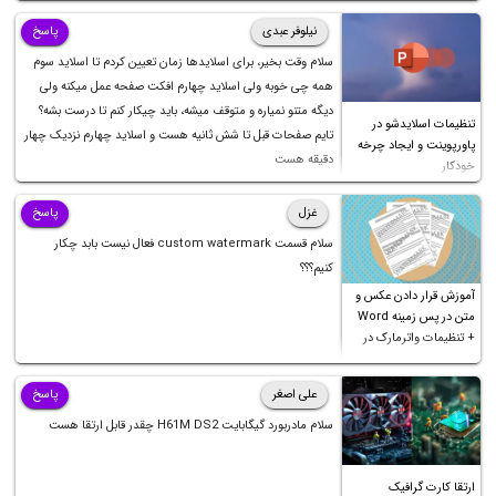
نیلوفر عبدی
پاسخ
سلام وقت بخیر، برای اسلایدها زمان تعیین کردم تا اسلاید سوم
همه چی خوبه ولی اسلاید چهارم افکت صفحه عمل میکنه ولی
دیگه متنو نمیاره و متوقف میشه، باید چیکار کنم تا درست بشه؟
تنظیمات اسلایدشو در
تایم صفحات قبل تا شش ثانیه هست و اسلاید چهارم نزدیک چهار
پاورپوینت و ایجاد چرخه
دقیقه هست
خودکار
غزل
پاسخ
سلام قسمت custom watermark فعال نیست بابد چکار
کنیم؟؟؟
آموزش قرار دادن عکس و
متن در پس زمینه Word
+ تنظیمات واترمارک در
ورد
علی اصغر
پاسخ
سلام مادربورد گیگابایت H61M DS2 چقدر قابل ارتقا هست
ارتقا کارت گرافیک