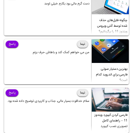
دمت گرم عالی بود بکارم خیلی اومد
چگونه فایل‌های حذف
شده توسط آنتی ویروس
ویندوز 11 را برگردانیم؟
نیما
پاسخ
من می خواهم کمک کند و باهاش حرف بزنم
بهترین دستیار صوتی
فارسی برای اندروید کدام
است؟
نیما
پاسخ
سلام خداقوت بسیار عالی، جذاب و کاربردی توضیح داده شده بود.
فارسی کردن کیبورد ویندوز
11 – راهنمای کامل
تصویری نصب کیبورد
فارسی