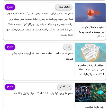
نیلوفر عبدی
پاسخ
سلام وقت بخیر، برای اسلایدها زمان تعیین کردم تا اسلاید سوم
همه چی خوبه ولی اسلاید چهارم افکت صفحه عمل میکنه ولی
دیگه متنو نمیاره و متوقف میشه، باید چیکار کنم تا درست بشه؟
تنظیمات اسلایدشو در
تایم صفحات قبل تا شش ثانیه هست و اسلاید چهارم نزدیک چهار
پاورپوینت و ایجاد چرخه
دقیقه هست
خودکار
غزل
پاسخ
سلام قسمت custom watermark فعال نیست بابد چکار
کنیم؟؟؟
آموزش قرار دادن عکس و
متن در پس زمینه Word
+ تنظیمات واترمارک در
ورد
علی اصغر
پاسخ
سلام مادربورد گیگابایت H61M DS2 چقدر قابل ارتقا هست
ارتقا کارت گرافیک