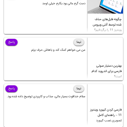
دمت گرم عالی بود بکارم خیلی اومد
چگونه فایل‌های حذف
شده توسط آنتی ویروس
ویندوز 11 را برگردانیم؟
نیما
پاسخ
من می خواهم کمک کند و باهاش حرف بزنم
بهترین دستیار صوتی
فارسی برای اندروید کدام
است؟
نیما
پاسخ
سلام خداقوت بسیار عالی، جذاب و کاربردی توضیح داده شده بود.
فارسی کردن کیبورد ویندوز
11 – راهنمای کامل
تصویری نصب کیبورد
فارسی