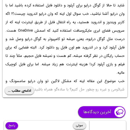
شاید تا حالا از گوگل درایو برای آپلود و دانلود فایل استفاده کرده باشید اما با
وان درایو آشنا نباشید، خب سوال اول اینه که
وان درایو اندروید چیست
؟! اگه
کاربر ویندوز و اندروید هستید، یه راه انتقال فایل از طریق اینترنت اینه که از
سرویس فضای ابری مایکروسافت استفاده کنید که اسمش OneDrive هست.
درست مثل گوگل درایوه، یعنی میشه تو کامپیوتر به گوگل درایو وصل شد و
فایل آپلود کرد و در اندروید هم اون فایل رو دانلود کرد. البته فضایی که برای
حساب رایگان در نظر گرفته میشه، کم هست و نمیشه فایل حجیم، مثلاً چند تا
فیلم و بازی آپلود کرد! هزینه اینترنت هم زیاد میشه. اما برای فایل کوچیک
عالیه.
خب موضوع این مقاله اینه که مشکل لاگین تو
وان درایو سامسونگ
و
شیائومی و غیره رو چطور حل کنیم؟ با ساده‌گو همراه باشید تا چند روش ساده
ادامه‌ی مطلب ...
حل مشکل Sign in یا ورود به حساب در وان درایو اندروید رو بررسی کنیم.
آخرین دیدگاه‌ها
سولی
پاسخ