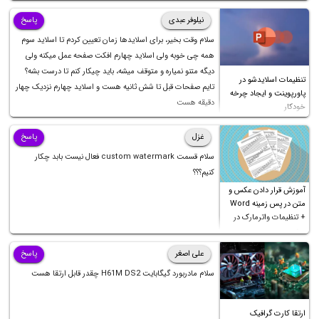
نیلوفر عبدی
پاسخ
سلام وقت بخیر، برای اسلایدها زمان تعیین کردم تا اسلاید سوم
همه چی خوبه ولی اسلاید چهارم افکت صفحه عمل میکنه ولی
دیگه متنو نمیاره و متوقف میشه، باید چیکار کنم تا درست بشه؟
تنظیمات اسلایدشو در
تایم صفحات قبل تا شش ثانیه هست و اسلاید چهارم نزدیک چهار
پاورپوینت و ایجاد چرخه
دقیقه هست
خودکار
غزل
پاسخ
سلام قسمت custom watermark فعال نیست بابد چکار
کنیم؟؟؟
آموزش قرار دادن عکس و
متن در پس زمینه Word
+ تنظیمات واترمارک در
ورد
علی اصغر
پاسخ
سلام مادربورد گیگابایت H61M DS2 چقدر قابل ارتقا هست
ارتقا کارت گرافیک