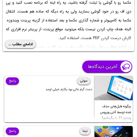
عکسا رو با گوشی یا تبلت گرفته باشید، یه راه اینه که برنامه نصب کنید و پی
دی اف رو در خود گوشی بسازید ولی یه راه دیگه که ساده هم هست، انتقال
عکسا به کامپیوتر و شماره گذاری عکسا و بعد استفاده از گزینه پرینت ویندوزه.
البته هدف چاپ کردن نیست بلکه میتونید موقع پرینت، از پرینتر نرم افزاری که
کارش درست کردن PDF هست، استفاده کنید.
ادامه‌ی مطلب ...
در ادامه مطلب روش تبدیل عکس به پی دی اف در ویندوز 11 و ویندوزهای
جدید رو به شکل کامل و تصویری توضیح میدیم.
آخرین دیدگاه‌ها
سولی
پاسخ
دمت گرم عالی بود بکارم خیلی اومد
چگونه فایل‌های حذف
شده توسط آنتی ویروس
ویندوز 11 را برگردانیم؟
نیما
پاسخ