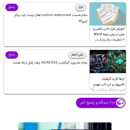
غزل
پاسخ
سلام قسمت custom watermark فعال نیست بابد چکار
کنیم؟؟؟
آموزش قرار دادن عکس و
متن در پس زمینه Word
+ تنظیمات واترمارک در
ورد
علی اصغر
پاسخ
سلام مادربورد گیگابایت H61M DS2 چقدر قابل ارتقا هست
ارتقا کارت گرافیک
کامپیوتر و لپ تاپ مهمتر
است یا ارتقا پردازنده و رم؟
۲۰۰ دیدگاه و پاسخ آخر