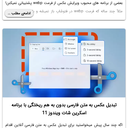
بعضی از برنامه های محبوب ویرایش عکس از فرمت webp پشتیبانی نمیکنن!
مثلاً چند ساله که
فرمت webp در فتوشاپ
باز نمیشه و باید منتظر آپدیتای
ادامه‌ی مطلب ...
بعدی فتوشاپ باشیم تا مشکل حل بشه. اما خیلی از برنامه ها از فرمت وپی
پشتیبانی میکنن. خب سوال اینه که تو ویندوز چطور فرمت webp رو باز کنیم؟
یا چطور فرمت وپی رو به فرمت های دیگه تبدیل کنیم؟ با ما باشید تا چند راه
ساده رو معرفی کنیم.
تبدیل عکس به متن فارسی بدون به هم ریختگی با برنامه
اسکرین شات ویندوز 11
اگه چند سال پیش میخواستید برای
تبدیل عکس به متن فارسی آنلاین
اقدام