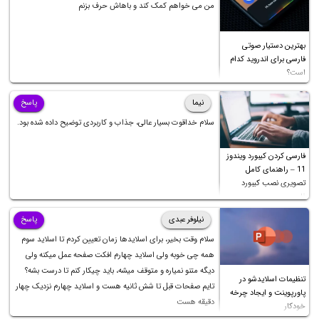
من می خواهم کمک کند و باهاش حرف بزنم
بهترین دستیار صوتی
فارسی برای اندروید کدام
است؟
نیما
پاسخ
سلام خداقوت بسیار عالی، جذاب و کاربردی توضیح داده شده بود.
فارسی کردن کیبورد ویندوز
11 – راهنمای کامل
تصویری نصب کیبورد
فارسی
نیلوفر عبدی
پاسخ
سلام وقت بخیر، برای اسلایدها زمان تعیین کردم تا اسلاید سوم
همه چی خوبه ولی اسلاید چهارم افکت صفحه عمل میکنه ولی
دیگه متنو نمیاره و متوقف میشه، باید چیکار کنم تا درست بشه؟
تنظیمات اسلایدشو در
تایم صفحات قبل تا شش ثانیه هست و اسلاید چهارم نزدیک چهار
پاورپوینت و ایجاد چرخه
دقیقه هست
خودکار