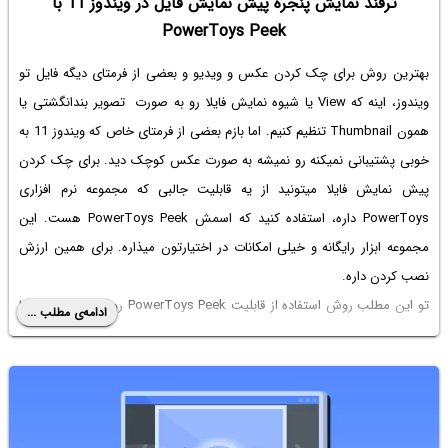
ترفند نمایش پنجره پیش نمایش فایل در ویندوز 11 با
PowerToys Peek
بهترین روش برای چک کردن عکس و ویدیو و بعضی از فرمتای دیگه فایل تو
ویندوز، اینه که View‌ یا شیوه نمایش فایلا رو به صورت تصویر بندانگشتی یا
همون Thumbnail تنظیم کنیم. اما بازم بعضی از فرمتای خاص که ویندوز 11 به
خوبی پشتیبانی نمیکنه رو نمیشه به صورت عکس کوچک دید. برای چک کردن
پیش نمایش فایلا میتونید از یه قابلیت جالبی که مجموعه نرم افزاری
PowerToys داره، استفاده کنید که اسمش PowerToys Peek هست. این
مجموعه ابزار رایگانه و خیلی امکانات در اختیارتون میذاره. برای همین ارزش
نصب کردن داره.
تو این مطلب روش استفاده از قابلیت PowerToys Peek رو توضیح میدیم. با
ادامه‌ی مطلب ...
ساده‌گو همراه باشید.