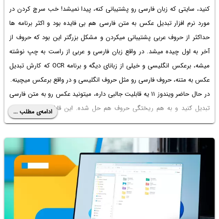
کنید، سایتی که زبان فارسی رو پشتیبانی کنه، پیدا نمیشد! خب سرچ کردن در
مورد
نرم افزار تبدیل عکس به متن فارسی
هم بی فایده بود و اکثر برنامه ها
حداکثر از حروف عربی پشتیبانی میکردن و مشکل بزرگتر این بود که حروف از
آخر به اول چیده میشد. در واقع زبان فارسی و عربی از راست به چپ نوشته
میشه، برعکس انگلیسی و خیلی از زبانای دیگه و برنامه OCR که کارش تبدیل
عکس به متنه، حروف فارسی رو مثل حروف انگلیسی و در واقع برعکس میچینه.
در حال حاضر ویندوز ۱۱ یه قابلیت جالبی داره، میتونید عکس رو به متن فارسی
تبدیل کنید و به هم ریختگی حروف هم حل شده. این قابلیت کاربرد زیادی
ادامه‌ی مطلب ...
داره، مثلاً اگه حدف تبدیل PDF به متن فارسی بدون به هم ریختگی باشه،
میتونید از صفحات و بخشای موردنظر تو فایل PDF بگیرید، عکسا رو به متن
فارسی تبدیل کنید و یه فایل پی دی اف جدید درست کنید.
در ادامه روش
تبدیل عکس به متن فارسی رایگان
بدون نصب هیچ برنامه
اضافی توی ویندوز ۱۱ رو توضیح میدیم. با ساده‌گو و یه آموزش مفید و کاربردی
دیگه همراه باشید.